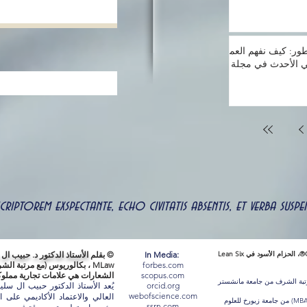
طور: كيف نفهم العميل
 الأحدث في مجلة
 scriptorem exspectante, echo civitatis absentis, et verba s
حاصل على شهادة CHFI®، SIAM®، ITIL®، PRINCE2®، VeriSM®، الحزام الأسود في Lean Six
In Media:
© بقلم
الأستاذ الدكتور د. حبيب ال
forbes.com
MLaw ، بكالوريوس (مع مرتبة الشرف)
scopus.com
الشعارات هي علامات تجارية مملوكة لأصحا
رتبة الشرف من جامعة مانشستر
orcid.org
يُعد الأستاذ الدكتور حبيب ال سل
webofscience.com
حصل الأستاذ الدكتور حبيب سليمان على ماجستير إدارة الأعمال (MBA) من جامعة زيورخ للعلوم
ssrn.com