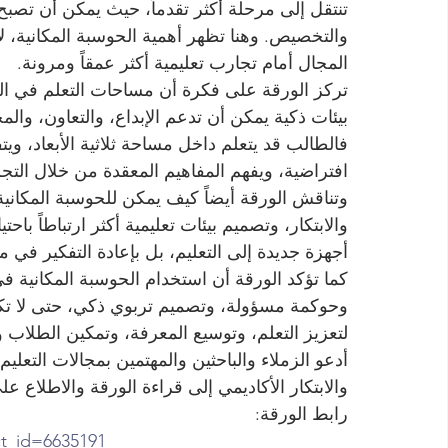
تنتقل إلى مرحلة أكثر تقدماً، حيث يمكن أن تصبح ال
والتخصيص. وهنا تظهر أهمية الحوسبة المكانية، لأن
المجال أمام تجارب تعليمية أكثر عمقاً ومرونة.
تركز الورقة على فكرة أن مساحات التعلم في ال
بيئات ذكية يمكن أن تدعم الإبداع، والتعاون، والم
فالطالب قد يتعلم داخل مساحة ثلاثية الأبعاد، و
افتراضية، ويفهم المفاهيم المعقدة من خلال التج
وتناقش الورقة أيضاً كيف يمكن للحوسبة المكانية
والابتكار، وتصميم بيئات تعليمية أكثر ارتباطاً با
أجهزة جديدة إلى التعليم، بل بإعادة التفكير في 
كما تؤكد الورقة أن استخدام الحوسبة المكانية في 
وحوكمة مسؤولة، وتصميم تربوي ذكي، حتى لا تكو
لتعزيز التعلم، وتوسيع المعرفة، وتمكين الطلاب و
أدعو الزملاء والباحثين والمهتمين بمجالات التعليم ا
والابتكار الأكاديمي إلى قراءة الورقة والاطلاع عل
رابط الورقة:
ct_id=6635191