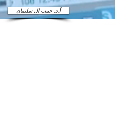
أ.د. حبيب ال سليمان