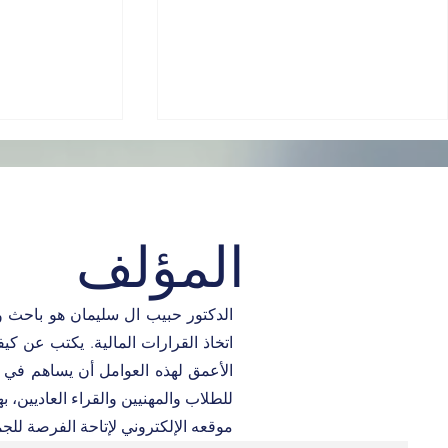
المؤلف
الدكتور حبيب ال سليمان هو باحث و
ما بعد عام 2030: إعادة التفكير
ماذا يعني حقاً
في أهداف التنمية المستدامة
فوربس؟
اتخاذ القرارات المالية. يكتب عن كي
الأعمق لهذه العوامل أن يساهم في د
للطلاب والمهنيين والقراء العاديين، 
موقعه الإلكتروني لإتاحة الفرصة للج