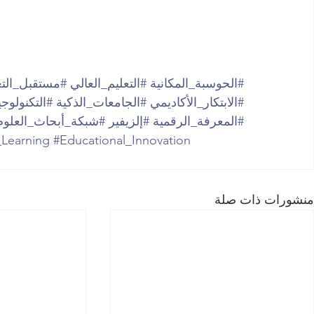
#الحوسبة_المكانية
#التعليم_العالي
#مستقبل_التع
#الابتكار_الأكاديمي
#الجامعات_الذكية
#التكنولوجي
#المعرفة_الرقمية
#إلزيفير
#شبكة_أبحاث_العلوم_
_Learning
#Educational_Innovation
منشورات ذات صلة