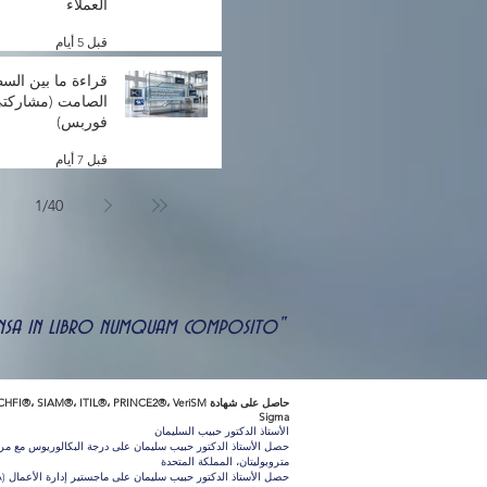
العملاء
قبل 5 أيام
قراءة ما بين الس
الصامت (مشاركتي
فوربس)
قبل 7 أيام
1
/
40
uspensa in libro numquam composito"
Sigma
الأستاذ الدكتور حبيب السليمان
حصل الأستاذ الدكتور حبيب سليمان على درجة البكالوريوس مع م
متروبوليتان، المملكة المتحدة