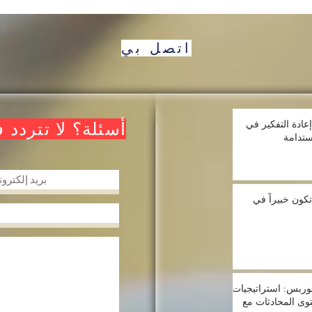
اتصل بي
بعد عام 2030: إعادة التفكير في
أسئلة؟ لا تتردد 
ستدامة
تكون خبيراً في
وربس: استراتيجيات
توى المحادثات مع