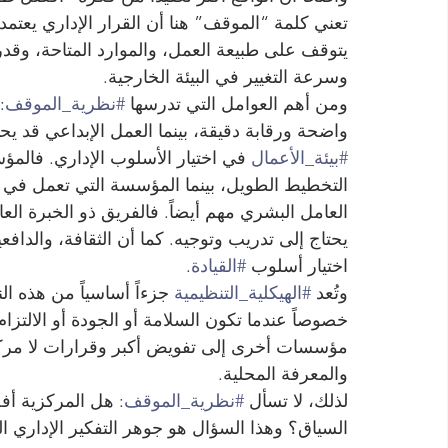
تعني كلمة “الموقف” هنا أن القرار الإداري يعت
يتوقف على طبيعة العمل، والموارد المتاحة، وقد
وسرعة التغيير في البيئة الخارجية.
ومن أهم العوامل التي تدرسها 
#نظرية_الموقف
:
واضحة ورقابة دقيقة، بينما العمل الإبداعي قد يح
#بيئة_الأعمال
 في اختيار الأسلوب الإداري. فال
التخطيط الطويل، بينما المؤسسة التي تعمل في 
العامل البشري مهم أيضاً. فالفريق ذو الخبرة العالي
يحتاج إلى تدريب وتوجيه. كما أن الثقافة، والداف
اختيار أسلوب 
#القيادة
.
وتُعد 
#الهيكلية_التنظيمية
 جزءاً أساسياً من هذه 
خصوصاً عندما تكون السلامة أو الجودة أو الالتزام
مؤسسات أخرى إلى تفويض أكبر وقرارات لا مركزية 
والمعرفة المحلية.
لذلك، لا تسأل 
#نظرية_الموقف
: هل المركزية أف
السياق؟ وهذا السؤال هو جوهر التفكير الإداري ال