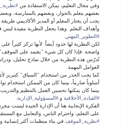
وفي مجال التعليم، يمكن الاستفادة من 
#نظرية_
بعضهم يتعلم بالحوار، وبعضهم بالممارسة، وبعضهم
يجب أن يختار المعلم أو المدير الأكاديمي طريقة 
وأهداف التعلم. وهذا يجعل النظرية مفيدة ليس ف
#التطوير_المهني
.
لكن النظرية لها حدود أيضاً. لأنها تركز كثيراً ع
واضحة. فإذا كان كل شيء “يعتمد على الموقف”، ف
تُدرّس هذه النظرية من خلال نماذج تحليل، ودرا
العوامل المهمة.
كما يجب الحذر من استخدام “السياق” كتبرير ل
أسلوباً صارماً، بينما كان من الممكن استخدام 
بينما كان يمكنها تحسين العمل بالتنظيم والتدريب
#القيادة_الأخلاقية
 و 
#المسؤولية_الإدارية
.
الفكرة الإيجابية هنا أن الإدارة الجيدة ليست مج
على التعلم، واحترام الناس، والتعامل مع المستق
#نظرية_الموقف
 في بناء منظمات أكثر إنسانية و