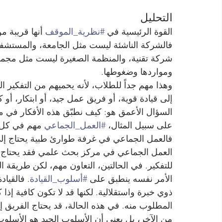
التحليل
القوة الرئيسية في 
#نظرية_الموقف
 أنها قريبة 
فالشركة الناشئة ليست مثل الجامعة، والمستشف
شركة تقنية، والمنظمة الصغيرة ليست مثل مجموعة
ومواردها وضغوطها.
وهذا مهم جداً للطلاب، لأنه يحميهم من التفكي
إلى قيادة قوية، أو فريق عمل جيد، أو ابتكار، أو 
السؤال الأعمق هو: كيف نطبّق هذه الأفكار في
على سبيل المثال، 
#العمل_الجماعي
 مهم في كل م
فالعمل الجماعي في غرفة طوارئ طبية يحتاج إلى 
العمل الجماعي في مركز بحث علمي فقد يحتاج إ
للتفكير. في الحالتين، التعاون مهم، لكن طريقة
الأمر نفسه ينطبق على 
#أسلوب_القيادة
. فالقيا
ذوي خبرة واستقلالية. لكنها قد لا تكون كافية إذا ك
المطلوب منه. في هذه الحالة، قد يحتاج الفريق إلى
من الآخر، بل يعني أن الأسلوب الجيد هو الأسل