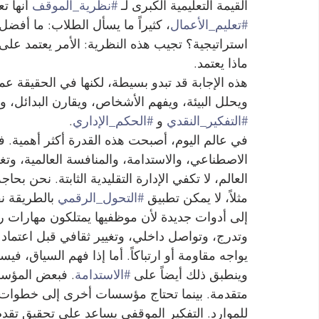
القيمة التعليمية الكبرى لـ 
#نظرية_الموقف
 أنها ت
#تعليم_الأعمال
، كثيراً ما يسأل الطلاب: ما أف
استراتيجية؟ تجيب هذه النظرية: الأمر يعتمد عل
ماذا يعتمد.
هذه الإجابة قد تبدو بسيطة، لكنها في الحقيقة 
ويحلل البيئة، ويفهم الأشخاص، ويقارن البدائل، و
#التفكير_النقدي
 و 
#الحكم_الإداري
.
في عالم اليوم، أصبحت هذه القدرة أكثر أهمية. ف
الاصطناعي، والاستدامة، والمنافسة العالمية، وت
العالم، لا تكفي الإدارة التقليدية الثابتة. نحن بحا
مثلاً، لا يمكن تطبيق 
#التحول_الرقمي
 بالطريقة 
إلى أدوات جديدة لأن موظفيها يمتلكون مهارات رق
وتدرج، وتواصل داخلي، وتغيير ثقافي قبل اعتماد 
يواجه مقاومة أو ارتباكاً. أما إذا فهم السياق، فيس
وينطبق ذلك أيضاً على 
#الاستدامة
. فبعض المؤسس
متقدمة. بينما تحتاج مؤسسات أخرى إلى خطوات تد
للموارد. التفكير الموقفي يساعد على تحقيق تقدم 