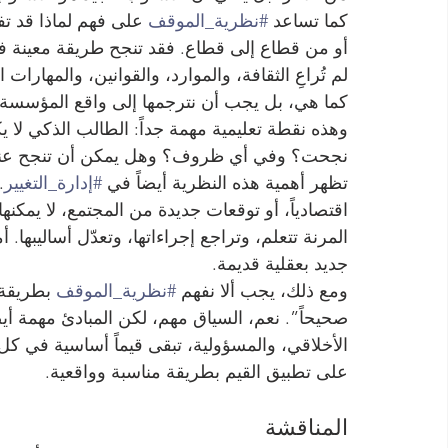
كما تساعد 
#نظرية_الموقف
 على فهم لماذا قد تف
أو من قطاع إلى قطاع. فقد تنجح طريقة معينة في
لم تُراعِ الثقافة، والموارد، والقوانين، والمهارات 
كما هي، بل يجب أن نترجمها إلى واقع المؤسسة.
وهذه نقطة تعليمية مهمة جداً: الطالب الذكي لا يك
نجحت؟ وفي أي ظروف؟ وهل يمكن أن تنجح عندنا؟
تظهر أهمية هذه النظرية أيضاً في 
#إدارة_التغيير
.
اقتصادياً، أو توقعات جديدة من المجتمع، لا يمكنه
المرنة تتعلم، وتراجع إجراءاتها، وتعدّل أساليبها. 
جديد بعقلية قديمة.
ومع ذلك، يجب ألا نفهم 
#نظرية_الموقف
 بطريقة
صحيحاً”. نعم، السياق مهم، لكن المبادئ مهمة أيضاً
الأخلاقي، والمسؤولية، تبقى قيماً أساسية في كل 
على تطبيق القيم بطريقة مناسبة وواقعية.
المناقشة