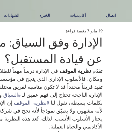
اتصال
أكاديميات
الخبرة
الشهادات
19 مايو
7 دقيقة قراءة
الإدارة وفق السياق: ما
عن قيادة المستقبل؟
تقدّم 
نظرية الموقف
 في الإدارة درساً مهماً للط
ومكان. فالأسلوب الإداري الذي ينجح في مؤسسة 
تفيد فريقاً محدداً قد لا تكون مناسبة لفريق مختل
الإدارة الناجحة تحتاج إلى فهم عميق لـ 
#السياق
 و
بكلمات بسيطة، تقول لنا 
#نظرية_الموقف
 إن الإ
لأنه مشهور، ولا يطبّق نموذجاً لأنه نجح في شركة
يختار الأسلوب الأنسب. لذلك، تُعد هذه النظرية م
الأكاديمي والحياة العملية.