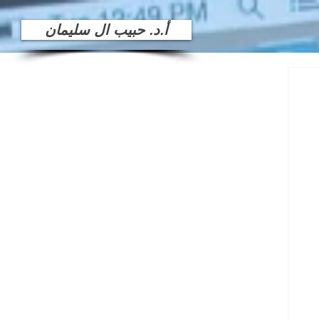
أ.د. حبيب ال سليمان