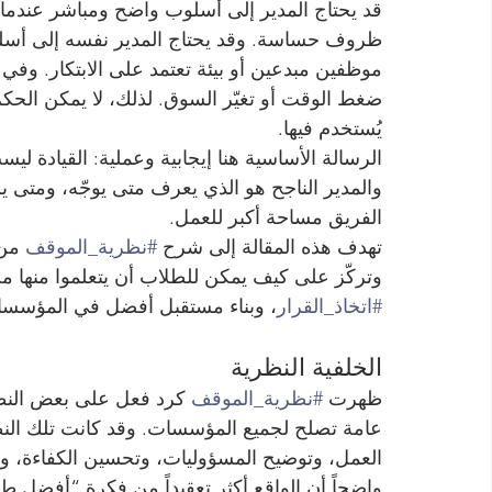
قد يحتاج المدير إلى أسلوب واضح ومباشر عندما ي
ظروف حساسة. وقد يحتاج المدير نفسه إلى أسلوب
موظفين مبدعين أو بيئة تعتمد على الابتكار. وفي
ضغط الوقت أو تغيّر السوق. لذلك، لا يمكن الحكم
يُستخدم فيها.
الرسالة الأساسية هنا إيجابية وعملية: القيادة 
والمدير الناجح هو الذي يعرف متى يوجّه، ومتى
الفريق مساحة أكبر للعمل.
تهدف هذه المقالة إلى شرح 
#نظرية_الموقف
 من
وتركّز على كيف يمكن للطلاب أن يتعلموا منها من
#اتخاذ_القرار
، وبناء مستقبل أفضل في المؤسسات 
الخلفية النظرية
ظهرت 
#نظرية_الموقف
 كرد فعل على بعض النظر
عامة تصلح لجميع المؤسسات. وقد كانت تلك النظ
العمل، وتوضيح المسؤوليات، وتحسين الكفاءة، وبن
واضحاً أن الواقع أكثر تعقيداً من فكرة “أفضل ط