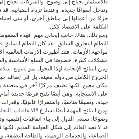
فالاستثمار يحتاج إلى وضوح. والشركات تحتاج إ
وتدخل أسواقًا جديدة. وعندما تزداد الضبابية، قد 
جزءًا من أعمالها إلى مناطق أخرى، أو تبني احتياط
التكلفة على الاقتصاد ككل.
ومع ذلك، هناك جانب إيجابي مهم. فهذه الضغو
النظام التجاري السابق. لقد كان النظام السابق فعا
مواجهة الأزمات. فقد أظهرت الأزمات العالمية ا
مشكلات كبيرة، خصوصًا في السلع الأساسية والق
ومن النتائج الإيجابية لهذا التحول نمو 
#تنويع_سلاس
الخروج الكامل من دولة معينة، بل في إضافة خيا
مكان معين، لكنها تضيف مركزًا آخر في منطقة مخت
على الاستجابة. وهي أيضًا تفتح فرصًا جديدة أمام
جيدة، وتعليمًا مناسبًا، واستقرارًا قانونيًا، وقدرات
ومن النتائج المهمة أيضًا تسارع 
#الاتفاقيات_التجار
وضوحًا، تسعى الدول إلى بناء اتفاقيات إقليمية وثن
قد لا تعيد العالم إلى شكل العولمة القديم، لكنه
الصناعة، والخدمات الرقمية، والطاقة النظيفة، والت