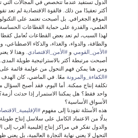
الدول تستفيد عندما تتخصص في المجالات التي تمت
أكثر تعقيدًا من ذلك. فالقوة الاقتصادية لم تعد ت
الموقع الجغرافي. بل أصبحت تعتمد على التكنولوجيا
العلمي، والقدرة على حماية القطاعات الحساسة.
لهذا السبب، لم تعد بعض القطاعات تُعامل كقطاعا
والطاقة، والدواء، والغذاء، والذكاء الاصطناعي، و
#الأمن_القومي
 و 
#الأمن_الاقتصادي
. وهذا لا يعن
أصبحت مرتبطة أكثر بالاستراتيجية طويلة المدى.
ومن هنا يمكن فهم التحول من عولمة قائمة على 
#الكفاءة_والمرونة
 معًا. في الماضي، كان الهدف
تكلفة إنتاج ممكنة. أما اليوم، فقد أصبح السؤال 
واحد فقط؟ هل يمكننا الاستمرار إذا حدثت أزمة؟ 
الأسواق الأساسية؟
هذه الأسئلة تقودنا إلى مفهوم 
#الإقليمية_الاقتصاد
بدلًا من الاعتماد الكامل على سلاسل إنتاج طويل
والدول تفكر في مراكز إنتاج إقليمية أقرب إلى ال
التحول لا يعني نهاية التجارة العالمية، بل يعني 