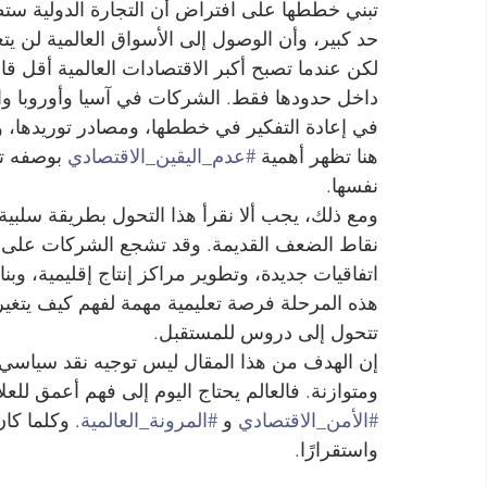
تبني خططها على افتراض أن التجارة الدولية ستظ
حد كبير، وأن الوصول إلى الأسواق العالمية لن يتغ
لكن عندما تصبح أكبر الاقتصادات العالمية أقل قابل
داخل حدودها فقط. الشركات في آسيا وأوروبا والشر
في إعادة التفكير في خططها، ومصادر توريدها، ومن
هنا تظهر أهمية 
#عدم_اليقين_الاقتصادي
 بوصفه تك
نفسها.
ومع ذلك، يجب ألا نقرأ هذا التحول بطريقة سلبية
نقاط الضعف القديمة. وقد تشجع الشركات على تنوي
اتفاقيات جديدة، وتطوير مراكز إنتاج إقليمية، وبنا
هذه المرحلة فرصة تعليمية مهمة لفهم كيف يتغير
تتحول إلى دروس للمستقبل.
إن الهدف من هذا المقال ليس توجيه نقد سياسي أ
ومتوازنة. فالعالم يحتاج اليوم إلى فهم أعمق للعلا
#الأمن_الاقتصادي
 و 
#المرونة_العالمية
. وكلما كا
واستقرارًا.