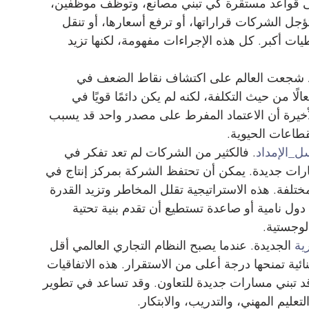
لى قواعد مستقرة كي تبني مصانع، وتوظف موظفين، 
تؤجل الشركات قراراتها، أو ترفع أسعارها، أو تنقل 
يات أكبر. كل هذه الإجراءات مفهومة، لكنها تزيد 
ط شجعت العالم على اكتشاف نقاط الضعف في 
لًا من حيث التكلفة، لكنه لم يكن دائمًا قويًا في 
لأخيرة أن الاعتماد المفرط على مصدر واحد قد يسبب 
طاعات الحيوية.
ل_الإمداد
. فالكثير من الشركات لم تعد تفكر في 
رات جديدة. يمكن أن تحتفظ الشركة بمركز إنتاج في 
لفة. هذه الاستراتيجية تقلل المخاطر وتزيد القدرة 
 دول نامية أو صاعدة تستطيع أن تقدم بنية تحتية 
 لوجستية.
ية
 الجديدة. عندما يصبح النظام التجاري العالمي أقل 
ائية تمنحها درجة أعلى من الاستقرار. هذه الاتفاقيات 
ا قد تبني مسارات جديدة للتعاون. وقد تساعد في تطوير 
عليم المهني، والتدريب، والابتكار.