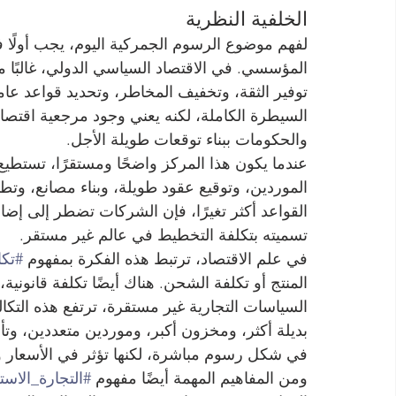
الخلفية النظرية
لفهم موضوع الرسوم الجمركية اليوم، يجب أولًا فهم
المؤسسي. في الاقتصاد السياسي الدولي، غالبًا م
توفير الثقة، وتخفيف المخاطر، وتحديد قواعد عامة
السيطرة الكاملة، لكنه يعني وجود مرجعية اقتص
والحكومات ببناء توقعات طويلة الأجل.
عندما يكون هذا المركز واضحًا ومستقرًا، تستطي
الموردين، وتوقيع عقود طويلة، وبناء مصانع، وتطو
القواعد أكثر تغيرًا، فإن الشركات تضطر إلى إضا
تسميته بتكلفة التخطيط في عالم غير مستقر.
في علم الاقتصاد، ترتبط هذه الفكرة بمفهوم 
#تكا
المنتج أو تكلفة الشحن. هناك أيضًا تكلفة قانونية، 
السياسات التجارية غير مستقرة، ترتفع هذه التكا
بديلة أكثر، ومخزون أكبر، وموردين متعددين، وتأم
في شكل رسوم مباشرة، لكنها تؤثر في الأسعار وال
ومن المفاهيم المهمة أيضًا مفهوم 
#التجارة_الاست