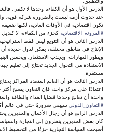
والتطبيق.
الدرس الأول هو أن الكفاءة وحدها لا تكفي. فالشرك
عند حدوث أزمة ليست بالضرورة شركة قوية. والد
تكون اقتصادية في الأوقات العادية، لكنها ضعيفة
#المرونة_الاقتصادية
 كجزء من الكفاءة، لا كبديل ع
الدرس الثاني هو أن التنويع ليس فقط استراتيجية
الإنتاج في مناطق مختلفة، يمكن لدول جديدة أن 
ويطور المهارات، ويجذب الاستثمار، ويحسن البنية ال
الاستفادة من التحول الجديد تحتاج إلى تعليم جي
مستقرة.
الدرس الثالث هو أن العالم المتعدد المراكز يحتاج 
اعتمادًا على مركز واحد، فإن التعاون يصبح أكثر ص
واحدة أن تعالج وحدها قضايا الغذاء والطاقة والمنا
#التعاون_الدولي
 سيبقى ضروريًا حتى في عالم أكث
الدرس الرابع هو أن رجال الأعمال والمديرين يح
كان بعض المديرين ينظرون إلى التجارة والسياسة
أصبحت السياسة التجارية جزءًا من التخطيط الاس