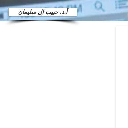
أ.د. حبيب ال سليمان