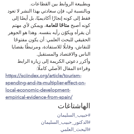
وبطبيعة الروابط بين القطاعات.
وبالنسبة لي، فإن سعادتي بهذا النشر لا تعود 
فقط إلى كونه إنجازًا أكاديميًا، بل أيضًا إلى 
كونه أصبح 
متاحًا للعامة
، ويمكن لأي مهتم 
أن يقرأه ويكوّن رأيه بنفسه. وهذا هو الجوهر 
الحقيقي للبحث العلمي: أن يكون مفتوحًا 
للنقاش، وقابلًا للاستفادة، ومرتبطًا بقضايا 
الناس والاقتصاد والمستقبل.
وأكرر دعوتي الكريمة إلى زيارة الرابط 
وقراءة المقال الأصلي كاملًا:
https://sciindex.org/article/tourism-
spending-and-its-multiplier-effect-on-
local-economic-development-
empirical-evidence-from-spain/
الهاشتاغات
#حبيب_السليمان
#الدكتور_حبيب_السليمان
#البحث_العلمي