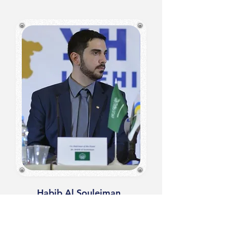
Habib Al Souleiman
PhD, EdD, DBA