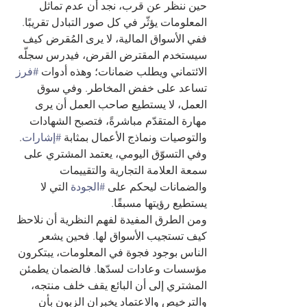
حين ننظر عن قرب، نجد أن عدم تماثل 
المعلومات يؤثّر في كل صور التبادل تقريبًا. 
ففي الأسواق المالية، لا يرى المُقرض كيف 
سيستخدم المقترض القرض، فيدرس سجلّه 
الائتماني ويطلب ضمانات؛ وهذه أدوات 
#فرز
تساعد على خفض المخاطر. وفي سوق 
العمل، لا يستطيع صاحب العمل أن يرى 
مهارة المتقدّم مباشرةً، فتصبح الشهادات 
والتوصيات ونماذج الأعمال بمثابة 
#إشارات
. 
وفي التسوّق اليومي، يعتمد المشتري على 
سمعة العلامة التجارية والتقييمات 
والضمانات ليحكم على 
#الجودة
 التي لا 
يستطيع رؤيتها مسبقًا.
ومن الطرق المفيدة لفهم النظرية أن نلاحظ 
كيف تستجيب الأسواق لها. فحين يشعر 
الناس بوجود فجوة في المعلومات، يبتكرون 
مؤسسات وعادات لسدّها. فالضمان يطمئن 
المشتري إلى أن البائع يقف خلف منتجه، 
والترخيص والاعتماد يخبران الزبون بأن 