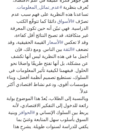
هي جوهر فكرة عميقة في علم الاقتصاد، 
تُعرف بنظرية 
#عدم_تماثل_المعلومات
.
تساعدنا هذه النظرية على فهم سبب عدم 
تصرّف 
#الأسواق
 دائمًا كما تتوقّع الكتب 
الدراسية. فهي تبيّن أنه حين تكون المعرفة 
غير متكافئة، قد تصبح النتائج أقل كفاءة، 
وقد لا تعكس 
#الأسعار
 القيمة الحقيقية، وقد 
تضعف 
#الثقة
 بين الناس. ومع ذلك، فإن 
أجمل ما في هذه النظرية ليس أنها تكشف 
عن مشكلة، بل أنها تفتح طريقًا واضحًا نحو 
الحلول. فبفهمنا لكيفية تأثير المعلومات في 
السلوك، نستطيع تصميم أنظمة أفضل، وبناء 
مؤسسات أقوى، ودعم نشاط اقتصادي أكثر 
عدلاً.
وبالنسبة إلى الطلاب، يُعدّ هذا الموضوع بوابة 
رائعة للدخول إلى التفكير الاقتصادي، لأنه 
يربط بين السلوك الإنساني و 
#الحوافز
 وبنية 
السوق بأسلوب سهل المتابعة وغنيّ بما 
يكفي للدراسة لسنوات طويلة. يشرح هذا 