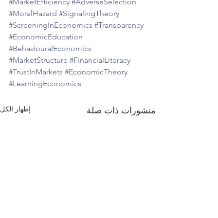
#MarketEfficiency
#AdverseSelection
#MoralHazard
#SignalingTheory
#ScreeningInEconomics
#Transparency
#EconomicEducation
#BehaviouralEconomics
#MarketStructure
#FinancialLiteracy
#TrustInMarkets
#EconomicTheory
#LearningEconomics
إظهار الكل
منشورات ذات صلة