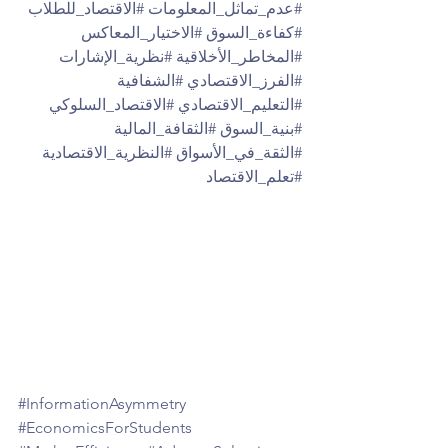
#عدم_تماثل_المعلومات
#الاقتصاد_للطلاب
#كفاءة_السوق
#الاختيار_المعاكس
#المخاطر_الأخلاقية
#نظرية_الإشارات
#الفرز_الاقتصادي
#الشفافية
#التعليم_الاقتصادي
#الاقتصاد_السلوكي
#بنية_السوق
#الثقافة_المالية
#الثقة_في_الأسواق
#النظرية_الاقتصادية
#تعلم_الاقتصاد
#InformationAsymmetry
#EconomicsForStudents