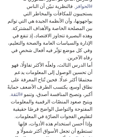
#الحوافز
. فالنظرية تبيّن أن الناس 
يستجيبون للمكافآت والمخاطر التي 
يواجهونها، وأن الأنظمة الجيدة هي التي توائم 
بين المصلحة الخاصة والأهداف المشتركة. 
وهذه البصيرة تتجاوز الاقتصاد، إذ تنفع في 
الإدارة والسياسات العامة والصحة والتعليم، 
وفي كل موضع تؤثّر فيه أفعال شخصٍ في 
رفاه الآخرين.
أما الدرس الثالث، ولعلّه الأكثر تفاؤلًا، فهو 
أن تحسين الوصول إلى المعلومات يدعم 
مجتمعًا أكثر عدلًا. فحين تُتاح المعرفة على 
نطاق أوسع، يكتسب الطرف الأضعف حمايةً 
أكبر، وتصبح المنافسة أصدق، وتنمو 
#الثقة
. 
ويتيح صعود المنصّات الرقمية والمعلومات 
المفتوحة والتواصل الواضح فرصًا حقيقية 
لتقليص الفجوات الضارّة في المعلومات. 
وإذا أُحسن استخدام هذه الأدوات، فإنها 
تستطيع أن تجعل الأسواق أكثر شمولًا و 