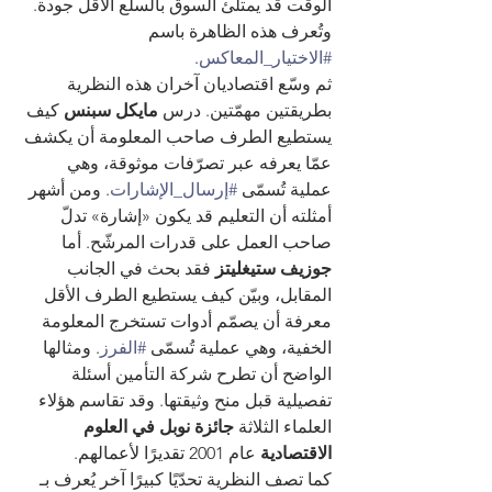
الوقت قد يمتلئ السوق بالسلع الأقل جودة. 
وتُعرف هذه الظاهرة باسم 
#الاختيار_المعاكس
.
ثم وسّع اقتصاديان آخران هذه النظرية 
بطريقتين مهمّتين. درس 
مايكل سبنس
 كيف 
يستطيع الطرف صاحب المعلومة أن يكشف 
عمّا يعرفه عبر تصرّفات موثوقة، وهي 
عملية تُسمّى 
#إرسال_الإشارات
. ومن أشهر 
أمثلته أن التعليم قد يكون «إشارة» تدلّ 
صاحب العمل على قدرات المرشّح. أما 
جوزيف ستيغليتز
 فقد بحث في الجانب 
المقابل، وبيّن كيف يستطيع الطرف الأقل 
معرفة أن يصمّم أدوات تستخرج المعلومة 
الخفية، وهي عملية تُسمّى 
#الفرز
. ومثالها 
الواضح أن تطرح شركة التأمين أسئلة 
تفصيلية قبل منح وثيقتها. وقد تقاسم هؤلاء 
العلماء الثلاثة 
جائزة نوبل في العلوم 
الاقتصادية
 عام 2001 تقديرًا لأعمالهم.
كما تصف النظرية تحدّيًا كبيرًا آخر يُعرف بـ 