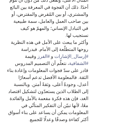
المثال الأعلى، وتفعل ذلك من دون أن تلوم 
أحدًا. ذلك أن الفجوة في المعرفة بين البائع 
والمشتري، أو بين المُقرض والمقترض، أو 
بين صاحب العمل والعامل، سمة طبيعية 
في التبادل الإنساني؛ والمهمّ هو كيف 
نستجيب لها.
وأكثر ما يبعث على الأمل في هذه النظرية 
روحها المتطلّعة إلى الأمام. فبدراسة 
#إرسال_الإشارات
 و 
#الفرز
 وقيمة 
#الشفافية
، نتعلّم أن التصميم المدروس 
قادر على سدّ فجوات المعلومات وإعادة بناء 
الثقة. فالمعلومة الأفضل تدعم أسعارًا 
أعدل، وجودةً أعلى، وثقةً أمتن. وبالنسبة 
إلى الطلاب الذين يستعدّون لتشكيل اقتصاد 
الغد، فإن هذه فكرة مفعمة بالأمل والفائدة 
معًا، لأنها تبيّن أن التفكير المتأنّي في 
المعلومات يمكن أن يساعد على بناء أسواق 
أكثر كفاءة وصدقًا وعدلًا للجميع.