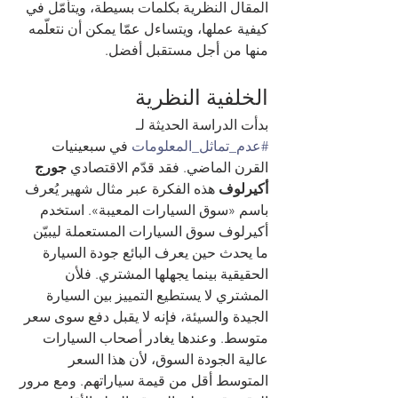
المقال النظرية بكلمات بسيطة، ويتأمّل في 
كيفية عملها، ويتساءل عمّا يمكن أن نتعلّمه 
منها من أجل مستقبل أفضل.
الخلفية النظرية
بدأت الدراسة الحديثة لـ 
#عدم_تماثل_المعلومات
 في سبعينيات 
القرن الماضي. فقد قدّم الاقتصادي 
جورج 
أكيرلوف
 هذه الفكرة عبر مثال شهير يُعرف 
باسم «سوق السيارات المعيبة». استخدم 
أكيرلوف سوق السيارات المستعملة ليبيّن 
ما يحدث حين يعرف البائع جودة السيارة 
الحقيقية بينما يجهلها المشتري. فلأن 
المشتري لا يستطيع التمييز بين السيارة 
الجيدة والسيئة، فإنه لا يقبل دفع سوى سعر 
متوسط. وعندها يغادر أصحاب السيارات 
عالية الجودة السوق، لأن هذا السعر 
المتوسط أقل من قيمة سياراتهم. ومع مرور 