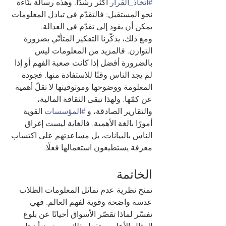
#اتخاذ_القرار
 أكثر رشدًا. وهذه رسالة بنّاءة 
نحو المستقبل: فالتقدّم في تبادل المعلومات 
يمكن أن يقود إلى تقدّم في العدالة.
ومع ذلك، يذكّرنا التفكير المتأنّي بضرورة 
التوازن. فالمزيد من المعلومات ليس 
بالضرورة أفضل إذا كانت صعبة الفهم أو إذا 
لم يجد الناس وقتًا للاستفادة منها. فجودة 
المعلومة ووضوحها وموثوقيتها لا تقلّ أهمية 
عن كمّها. ولهذا تبقى الثقافة المالية، 
والتقارير الصادقة، و 
#المؤسسات
 القوية 
أمورًا بالغة الأهمية. فالغاية ليست إغراق 
الناس بالبيانات، بل مساعدتهم على اكتساب 
معرفة يستطيعون استعمالها فعلًا.
الخاتمة
تمنح نظرية عدم تماثل المعلومات الطلاب 
عدسة واضحة وقوية لفهم العالم. فهي 
تفسّر لماذا تقصّر الأسواق أحيانًا عن بلوغ 