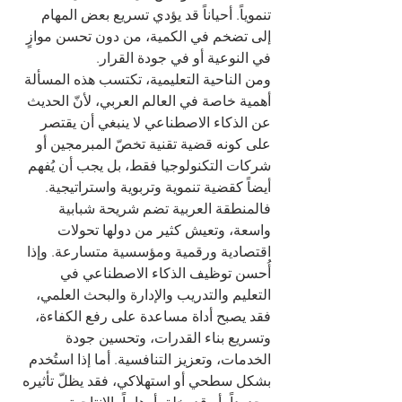
تنموياً. أحياناً قد يؤدي تسريع بعض المهام 
إلى تضخم في الكمية، من دون تحسن موازٍ 
في النوعية أو في جودة القرار.
ومن الناحية التعليمية، تكتسب هذه المسألة 
أهمية خاصة في العالم العربي، لأنّ الحديث 
عن الذكاء الاصطناعي لا ينبغي أن يقتصر 
على كونه قضية تقنية تخصّ المبرمجين أو 
شركات التكنولوجيا فقط، بل يجب أن يُفهم 
أيضاً كقضية تنموية وتربوية واستراتيجية. 
فالمنطقة العربية تضم شريحة شبابية 
واسعة، وتعيش كثير من دولها تحولات 
اقتصادية ورقمية ومؤسسية متسارعة. وإذا 
أُحسن توظيف الذكاء الاصطناعي في 
التعليم والتدريب والإدارة والبحث العلمي، 
فقد يصبح أداة مساعدة على رفع الكفاءة، 
وتسريع بناء القدرات، وتحسين جودة 
الخدمات، وتعزيز التنافسية. أما إذا استُخدم 
بشكل سطحي أو استهلاكي، فقد يظلّ تأثيره 