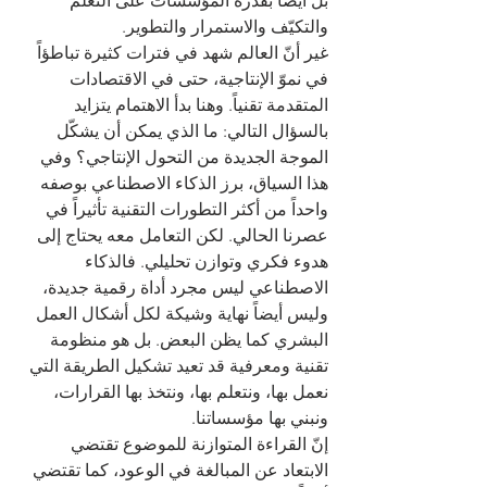
بل أيضاً بقدرة المؤسسات على التعلّم 
والتكيّف والاستمرار والتطوير.
غير أنّ العالم شهد في فترات كثيرة تباطؤاً 
في نموّ الإنتاجية، حتى في الاقتصادات 
المتقدمة تقنياً. وهنا بدأ الاهتمام يتزايد 
بالسؤال التالي: ما الذي يمكن أن يشكّل 
الموجة الجديدة من التحول الإنتاجي؟ وفي 
هذا السياق، برز الذكاء الاصطناعي بوصفه 
واحداً من أكثر التطورات التقنية تأثيراً في 
عصرنا الحالي. لكن التعامل معه يحتاج إلى 
هدوء فكري وتوازن تحليلي. فالذكاء 
الاصطناعي ليس مجرد أداة رقمية جديدة، 
وليس أيضاً نهاية وشيكة لكل أشكال العمل 
البشري كما يظن البعض. بل هو منظومة 
تقنية ومعرفية قد تعيد تشكيل الطريقة التي 
نعمل بها، ونتعلم بها، ونتخذ بها القرارات، 
ونبني بها مؤسساتنا.
إنّ القراءة المتوازنة للموضوع تقتضي 
الابتعاد عن المبالغة في الوعود، كما تقتضي 