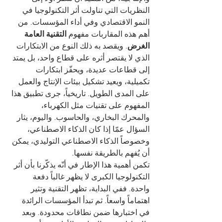
النظريات التي تناولت أثر التكنولوجيا في 
النمو الاقتصادي وفي أداء المؤسسات. من 
أهم هذه المقاربات مفهوم 
التقنية العامة 
الغرض
. ويقصد به ذلك النوع من الابتكارات 
الذي لا يقتصر أثره على قطاع واحد، بل يمتد 
إلى قطاعات عديدة، ويحفّز ابتكارات 
تكميلية، ويعيد تشكيل بيئات الإنتاج والعمل 
على المدى الطويل. تاريخياً، جرى تطبيق هذا 
المفهوم على تقنيات مثل الكهرباء، 
والمحرك البخاري، والحاسوب. واليوم، يثار 
السؤال عمّا إذا كان الذكاء الاصطناعي، 
وخصوصاً الذكاء الاصطناعي التوليدي، يمكن 
أن يُفهم بالطريقة نفسها.
تكمن أهمية هذا الإطار في أنّه يذكّرنا بأن أثر 
التكنولوجيا الكبرى لا يظهر غالباً دفعة 
واحدة. ففي البداية، تظهر التقنية وتثير 
اهتماماً واسعاً. ثم تبدأ المؤسسات الرائدة 
في اختبارها ضمن نطاقات محدودة. وبعد 