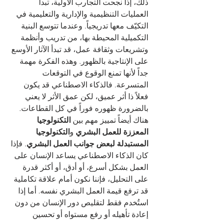
ذلك، إذا نجحت التجارب الأولية، تبدأ 
العمليات التنظيمية والإدارية والتعليمية في 
التكيّف معها تدريجياً. وعندما تتوسع البنية 
التكميلية المحيطة بها، من تدريب وأنظمة 
وتشريعات وثقافة عمل، قد تبدأ الآثار الأوسع 
على الإنتاجية بالظهور. وهذه الفكرة مهمة 
جداً لأنها تمنع الوقوع في التوقعات 
المتسرعة. فالذكاء الاصطناعي قد يكون 
فعلاً ذا أثر عميق، لكن عمق الأثر لا يعني 
بالضرورة ظهوره فوراً في كل القطاعات.
هناك أيضاً تمييز مهم بين 
التكنولوجيا 
المعززة للعمل البشري
 و
التكنولوجيا 
المستبدلة لبعض جوانب العمل البشري
. فإذا 
كان الذكاء الاصطناعي يساعد الإنسان على 
العمل بشكل أسرع، أو أدق، أو أكثر قدرة 
على التحليل، فإننا نكون أمام علاقة تكاملية 
قد ترفع قيمة العمل البشري نفسه. أما إذا 
استُخدم فقط لتقليص دور الإنسان من دون 
إعادة تأهيله أو رفع مستواه أو تحسين 