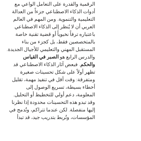
الرقمية والقدرة على التعامل الواعي مع 
أدوات الذكاء الاصطناعي جزءاً من العدالة 
التعليمية والتنموية. ومن المهم في العالم 
العربي أن لا يُنظر إلى الذكاء الاصطناعي 
باعتباره ترفاً نخبوياً أو قضية تقنية خاصة 
بالمتخصصين فقط، بل كجزء من بناء 
المستقبل المهني والتعليمي للأجيال الجديدة.
والدرس الرابع هو 
الصبر في القياس 
والحكم
. فبعض آثار الذكاء الاصطناعي قد 
تظهر أولاً على شكل تحسينات صغيرة 
ومتفرقة: وقت أقل في تنفيذ مهمة، تقليل 
أخطاء بسيطة، تسريع الوصول إلى 
المعلومة، دعم أولي للتخطيط أو التحليل. 
وقد تبدو هذه التحسينات محدودة إذا نظرنا 
إليها منفصلة. لكن عندما تتراكم، وتُدمج في 
المؤسسات، وتُربط بتدريب جيد، قد تبدأ 
بإنتاج أثر أوسع وأعمق. لذلك من الخطأ 
الحكم على التقنية فقط من خلال الانبهار 
السريع أو الخيبة السريعة. المطلوب هو 