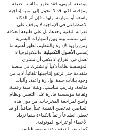
موضعه المهني، فقد تظهر مكاسب ضيقة 
ومؤقتة، لكنها قد لا تتحول إلى تنمية إنتاجية 
واسعة أو متوازنة. ولهذا، فإن أثر الذكاء 
الاصطناعي في الإنتاجية لا يتوقف على 
قدراته التقنية وحدها، بل على طبيعة العلاقة 
التي ستنشأ بينه وبين المهارات البشرية.
ومن زاوية الإدارة والتنظيم، تظهر أهمية ما 
يُسمى 
الأصول التكميلية
. فالتكنولوجيا لا 
تعمل في الفراغ. لا يكفي أن تشتري 
المؤسسة نظاماً ذكياً أو تشترك في منصة 
متقدمة حتى ترتفع إنتاجيتها تلقائياً. لا بد من 
وجود بيانات جيدة، وإدارة واعية، وآليات 
متابعة، وتدريب مناسب، وبنية أمنية رقمية، 
وثقافة مؤسسية قادرة على التغيير، ونظام 
واضح لمراجعة المخرجات. من دون هذه 
العناصر، قد تصبح التقنية عبئاً إضافياً، أو قد 
تعطي انطباعاً زائفاً بالكفاءة بينما تزداد 
الأخطاء أو تتراجع الموثوقية.
كما ينبغي التوقف عند مفهوم 
قياس 