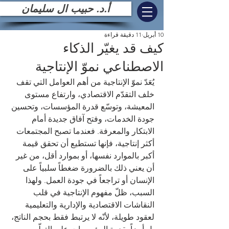
أ.د. حبيب ال سليمان
10 أبريل
11 دقيقة قراءة
كيف قد يغيّر الذكاء
الاصطناعي نموّ الإنتاجية
يُعَدّ نموّ الإنتاجية من أهم العوامل التي تقف 
خلف التقدّم الاقتصادي، وارتفاع مستوى 
المعيشة، وتوسّع قدرة المؤسسات، وتحسين 
جودة الخدمات، وفتح آفاق جديدة أمام 
الابتكار والمعرفة. فعندما تصبح المجتمعات 
أكثر إنتاجية، فإنها تستطيع أن تحقق قيمة 
أكبر بالموارد نفسها، أو بموارد أقل، من غير 
أن يعني ذلك بالضرورة ضغطاً سلبياً على 
الإنسان أو تراجعاً في جودة العمل. ولهذا 
السبب، ظلّ مفهوم الإنتاجية في قلب 
النقاشات الاقتصادية والإدارية والتعليمية 
لعقود طويلة، لأنّه لا يرتبط فقط بحجم الناتج، 