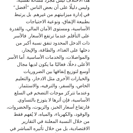
هذا الاختلاف ليس مجرد مسألة نفسية، 
وليس دليلًا على أن بعض الناس “أفضل” 
في إدارة ميزانيتهم من غيرهم. بل يرتبط 
بطبيعة الإنفاق، ونوعية الاحتياجات 
الأساسية، ومستوى الأمان المالي، والقدرة 
على التأقلم عندما ترتفع الأسعار. فالأسر 
ذات الدخل المحدود تنفق نسبة أكبر من 
دخلها على الغذاء، والطاقة، والإيجار، 
والمواصلات، والخدمات الأساسية. أما الأسر 
الأعلى دخلًا، فغالبًا ما يكون لديها مجال 
أوسع لتوزيع إنفاقها بين الضروريات 
والخيارات الأخرى مثل الادخار، والتعليم 
الخاص، والسفر، والترفيه، والاستثمار.
وعندما تتركز موجات التضخم في السلع 
الأساسية، فإن أثرها لا يتوزع بالتساوي. 
فارتفاع أسعار الخبز، والزيوت، والخضروات، 
والوقود، والكهرباء، والمياه، لا يُفهم فقط 
من خلال النسبة المعلنة في التقارير 
الاقتصادية، بل من خلال تأثيره المباشر في 