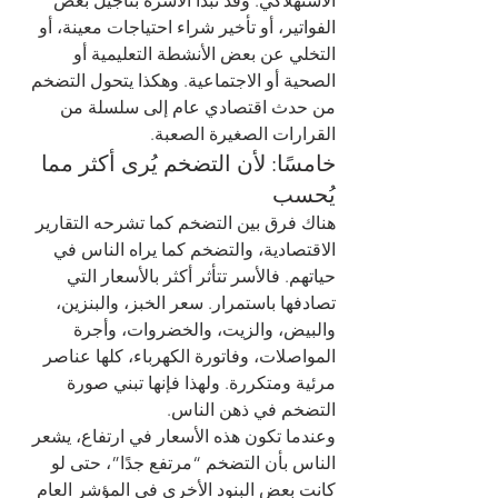
الاستهلاكي. وقد تبدأ الأسرة بتأجيل بعض 
الفواتير، أو تأخير شراء احتياجات معينة، أو 
التخلي عن بعض الأنشطة التعليمية أو 
الصحية أو الاجتماعية. وهكذا يتحول التضخم 
من حدث اقتصادي عام إلى سلسلة من 
القرارات الصغيرة الصعبة.
خامسًا: لأن التضخم يُرى أكثر مما 
يُحسب
هناك فرق بين التضخم كما تشرحه التقارير 
الاقتصادية، والتضخم كما يراه الناس في 
حياتهم. فالأسر تتأثر أكثر بالأسعار التي 
تصادفها باستمرار. سعر الخبز، والبنزين، 
والبيض، والزيت، والخضروات، وأجرة 
المواصلات، وفاتورة الكهرباء، كلها عناصر 
مرئية ومتكررة. ولهذا فإنها تبني صورة 
التضخم في ذهن الناس.
وعندما تكون هذه الأسعار في ارتفاع، يشعر 
الناس بأن التضخم “مرتفع جدًا”، حتى لو 
كانت بعض البنود الأخرى في المؤشر العام 