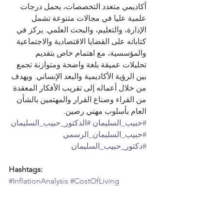
أكاديمي متعدد التخصصات، يحمل درجات 
علمية عليا في مجالات متنوعة تشمل 
الإدارة، والتعليم، والبحث العلمي. يركز في 
كتاباته على القضايا الاقتصادية والاجتماعية 
والمؤسسية، مع اهتمام خاص بتقديم 
تحليلات عميقة بلغة واضحة ومتوازنة تجمع 
بين الرؤية الأكاديمية والبعد الإنساني. ويهدف 
من خلال أعماله إلى تقريب الأفكار المعقدة 
من القراء وصناع القرار والمهتمين بالشأن 
العام بأسلوب مهني رصين.
#حبيب_السليمان
#الدكتور_حبيب_السليمان
#حبيب_السليمان_الرسمي
#دكتور_حبيب_السليمان
Hashtags:
#InflationAnalysis
#CostOfLiving
#EconomicInequality
#HouseholdFinance
#PublicEconomics
#IncomeDistribution