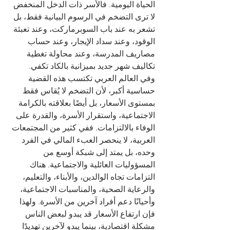
الحياة اليومية. فالأسر ذات الدخل المنخفض 
لا ترى التضخم في الرسوم البيانية فقط، بل 
تشعر به عند باب السوبرماركت، وعند تعبئة 
الوقود، وعند سداد الإيجار، وعند حساب 
مصاريف المدرسة، وعند محاولة تغطية 
تكاليف شهر جديد بميزانية بالكاد تكفي.
وفي العالم العربي تكتسب هذه القضية 
حساسية أكبر، لأن التضخم لا يُقاس فقط 
بمستوى الأسعار، بل أيضًا بعلاقته بالكرامة 
الاجتماعية، واستقرار الأسرة، والقدرة على 
الوفاء بالالتزامات. ففي كثير من المجتمعات 
العربية، لا ينحصر العبء المالي في الفرد 
وحده، بل يمتد إلى شبكة أوسع من 
المسؤوليات العائلية والاجتماعية. هناك 
التزامات تجاه الوالدين، والأبناء، والتعليم، 
والرعاية الصحية، والمناسبات الاجتماعية، 
وأحيانًا دعم أفراد آخرين من الأسرة. ولهذا 
فإن ارتفاع الأسعار قد يبدو لبعض الناس 
مشكلة اقتصادية، بينما يبدو لآخرين تهديدًا 