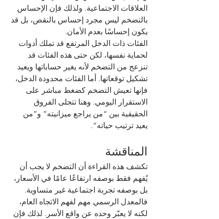
العلاقات الاجتماعية. ولذلك فإن الإحساس 
بالتضخم ليس مجرد إحساس بالنقص، بل قد 
يكون إحساسًا بعدم الأمان.
الفئات ذات الدخل المرتفع قد تملك أدوات 
لحماية نفسها، لكن حتى هذه الفئات قد 
تنزعج من التضخم لأنه يغير حساباتها ويعيد 
تشكيل توقعاتها. أما الفئات محدودة الدخل، 
فإنها تعيش التضخم كضغط مباشر على 
الاستقرار اليومي. وهنا تتجلى الفروق 
الحقيقية بين “من يراجع ميزانيته” و”من 
يعيد ترتيب حياته”.
المناقشة
تكشف هذه القراءة أن التضخم لا يجب أن 
يُفهم فقط بوصفه ارتفاعًا عامًا في الأسعار، 
بل بوصفه تجربة اجتماعية غير متساوية. 
فالمعدل الرسمي مهم لفهم الاتجاه العام، 
لكنه لا يعبّر وحده عن واقع الأسر. لذلك فإن 