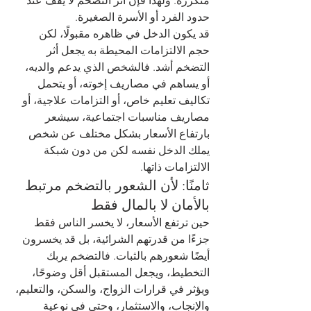
متكررة. ولهذا فإن أثر التضخم لا يقف عند 
حدود الفرد أو الأسرة الصغيرة.
قد يكون الدخل في ظاهره مقبولًا، لكن 
حجم الالتزامات المحيطة به يجعل أثر 
التضخم أشد. فالشخص الذي يدعم والديه، 
أو يساهم في مصاريف إخوته، أو يتحمل 
تكاليف تعليم خاص، أو التزامات علاجية، أو 
مصاريف مناسبات اجتماعية، سيشعر 
بارتفاع الأسعار بشكل مختلف عن شخص 
يملك الدخل نفسه لكن من دون شبكة 
الالتزامات ذاتها.
ثامنًا: لأن الشعور بالتضخم مرتبط 
بالأمان لا بالمال فقط
حين ترتفع الأسعار، لا يخسر الناس فقط 
جزءًا من قدرتهم الشرائية، بل قد يخسرون 
أيضًا شعورهم بالثبات. فالتضخم يربك 
التخطيط، ويجعل المستقبل أقل وضوحًا، 
ويؤثر في قرارات الزواج، والسكن، والتعليم، 
والإنجاب، والاستثمار، وحتى في نوعية 