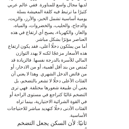
لديها مجال واسع للمناورة. ففي عالم عربي 
كثيرًا ما ترتبط فيه كلفة المعيشة بسلة 
يومية أساسية تشمل الخبز، والأرز، والزيت، 
والدجاج، والحليب، والخضروات، والمياه، 
والغاز، والكهرباء، يصبح أي ارتفاع في هذه 
العناصر مؤثرًا بشكل مباشر.
أما من يملكون دخلًا أعلى، فقد يكون ارتفاع 
هذه الأسعار مزعجًا لكنه لا يهدد التوازن 
المالي للأسرة بالدرجة نفسها. فالزيادة قد 
تُمتص من بند أقل أهمية، أو من الادخار، أو 
من فائض الدخل الشهري. وهذا لا يعني أن 
الفئات الأعلى دخلًا لا تشعر بالتضخم، بل 
يعني أن طبيعة شعورها مختلفة. فهي ترى 
التضخم غالبًا كتراجع في مستوى الراحة أو 
في القوة الشرائية الاختيارية، بينما تراه 
الفئات الأدنى دخلًا كتهديد مباشر للاحتياجات 
الأساسية.
ثانيًا: لأن السكن يجعل التضخم 