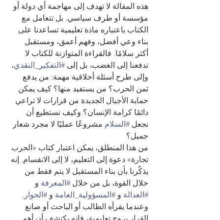
هذه المقالة لا تهدف إلى مهاجمة أي دولة أو 
مؤسسة أو طرف سياسي. بل تتعامل مع 
الكتاب باعتباره مادة تعليمية تساعدنا على 
بناء وعي أفضل، وفهم أعمق، ومستقبل 
أكثر سلامًا. فالقراءة المتوازنة للكتاب لا 
تدفعنا إلى الغضب، بل إلى 
#التفكير_النقدي
، 
وإلى طرح أسئلة أخلاقية مهمة: من يدفع 
ثمن الحرب؟ من يستفيد منها؟ كيف يمكن 
حماية الأجيال الجديدة من قرارات لا تراعي 
دائمًا كرامة الإنسان؟ وكيف نستطيع أن 
نجعل 
#السلام
 مشروعًا عمليًا لا مجرد شعار 
جميل؟
من هذا المنطلق، يمكن اعتبار كتاب «الحرب 
تجارة» دعوة إلى التعليم، لا إلى الانقسام. إنه 
يذكّرنا بأن بناء المستقبل لا يتم فقط من 
خلال القوة، بل من خلال 
#المعرفة
 و 
#العدالة
 و 
#المسؤولية_العامة
 و 
#الحوار
. 
وعندما يقرأه الطالب أو الباحث أو صانع 
القرار بروح تعليمية، فإنه يكتشف أن أهم 