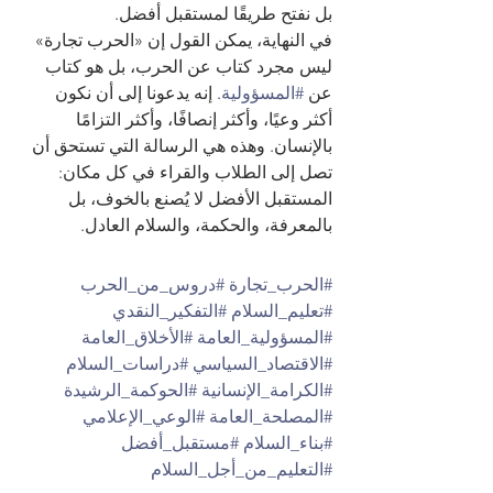
بل نفتح طريقًا لمستقبل أفضل.
في النهاية، يمكن القول إن «الحرب تجارة» 
ليس مجرد كتاب عن الحرب، بل هو كتاب 
عن 
#المسؤولية
. إنه يدعونا إلى أن نكون 
أكثر وعيًا، وأكثر إنصافًا، وأكثر التزامًا 
بالإنسان. وهذه هي الرسالة التي تستحق أن 
تصل إلى الطلاب والقراء في كل مكان: 
المستقبل الأفضل لا يُصنع بالخوف، بل 
بالمعرفة، والحكمة، والسلام العادل.
#الحرب_تجارة
#دروس_من_الحرب
#تعليم_السلام
#التفكير_النقدي
#المسؤولية_العامة
#الأخلاق_العامة
#الاقتصاد_السياسي
#دراسات_السلام
#الكرامة_الإنسانية
#الحوكمة_الرشيدة
#المصلحة_العامة
#الوعي_الإعلامي
#بناء_السلام
#مستقبل_أفضل
#التعليم_من_أجل_السلام