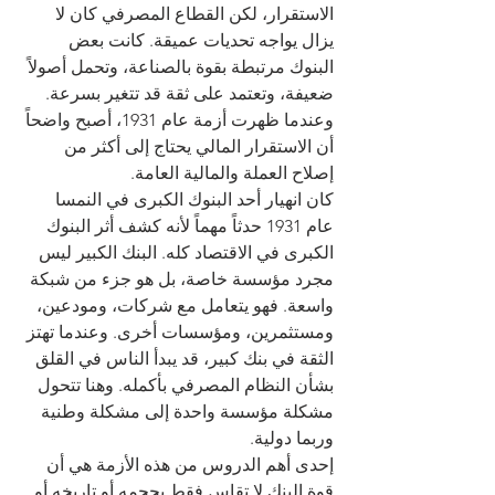
الاستقرار، لكن القطاع المصرفي كان لا 
يزال يواجه تحديات عميقة. كانت بعض 
البنوك مرتبطة بقوة بالصناعة، وتحمل أصولاً 
ضعيفة، وتعتمد على ثقة قد تتغير بسرعة. 
وعندما ظهرت أزمة عام 1931، أصبح واضحاً 
أن الاستقرار المالي يحتاج إلى أكثر من 
إصلاح العملة والمالية العامة.
كان انهيار أحد البنوك الكبرى في النمسا 
عام 1931 حدثاً مهماً لأنه كشف أثر البنوك 
الكبرى في الاقتصاد كله. البنك الكبير ليس 
مجرد مؤسسة خاصة، بل هو جزء من شبكة 
واسعة. فهو يتعامل مع شركات، ومودعين، 
ومستثمرين، ومؤسسات أخرى. وعندما تهتز 
الثقة في بنك كبير، قد يبدأ الناس في القلق 
بشأن النظام المصرفي بأكمله. وهنا تتحول 
مشكلة مؤسسة واحدة إلى مشكلة وطنية 
وربما دولية.
إحدى أهم الدروس من هذه الأزمة هي أن 
قوة البنك لا تقاس فقط بحجمه أو تاريخه أو 