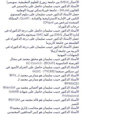
الأعمال (MBA) من جامعة زيورخ للعلوم التطبيقية، سويسرا
الأستاذ الدكتور حبيب سليمان حاصل على ماجستير في
القانون (MLaw) – جامعة فيرنادسكي توريدا الوطنية
حصل الأستاذ الدكتور حبيب سليمان على دبلوم المستوى
الثامن في الإدارة الاستراتيجية والقيادة - Qualifi، المملكة
المتحدة (مرخص من Ofqual)
درجات الدكتوراه:
الأستاذ الدكتور حبيب سليمان حاصل على درجة الدكتوراه في
إدارة الأعمال (DBA) من كلية SMC سيجنوم ماغنوم
حصل الأستاذ الدكتور حبيب سليمان على درجة الدكتوراه في
الفلسفة من جامعة كاريزما
حصل الأستاذ الدكتور حبيب سليمان على درجة الدكتوراه في
التربية من جامعة أزتيكا
الشهادات المهنية:
الأستاذ الدكتور حبيب سليمان هو محقق معتمد في مجال
القرصنة الحاسوبية (CHFI®) - EC-Council
الأستاذ الدكتور حبيب سليمان حاصل على الحزام الأسود في
لين سيكس سيجما (ICBB™) - IASSC
الأستاذ الدكتور حبيب سليمان هو ممارس معتمد لـ ITIL®
الأستاذ الدكتور حبيب سليمان هو ممارس معتمد لـ
PRINCE2®
الأستاذ الدكتور حبيب سليمان هو أخصائي معتمد من VeriSM®
الأستاذ الدكتور حبيب سليمان حاصل على شهادة SIAM®
Professional
الأستاذ الدكتور حبيب سليمان هو قائد معتمد من EFQM®
للتميز
الأستاذ الدكتور حبيب سليمان هو محاسب إداري معتمد®
الأستاذ الدكتور حبيب سليمان هو كبير المدققين المعتمدين