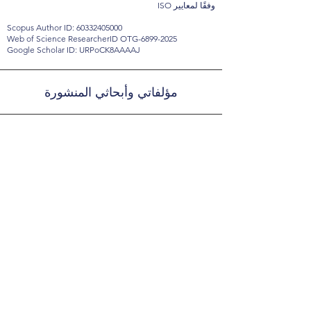
وفقًا لمعايير ISO
Scopus Author ID: 60332405000
Web of Science ResearcherID OTG-6899-2025
Google Scholar ID: URPoCK8AAAAJ
مؤلفاتي وأبحاثي المنشورة
الريادة في الابتكار الطبي: ورقة بحثية بعنوان
"الطب الجينومي المدعوم بالذكاء الاصطناعي"،
تقدم خارطة طريق شاملة لفهم الديناميكيات
المؤسسية والتطبيقات السريرية الحديثة.
(نُشرت في مجلة الطب القائم على الذكاء -
Elsevier).
doi.org/10.1016/j.ibmed.2026.100365
تصميم مستقبل التعليم العالي: دراسة متعمقة
بعنوان "الحوسبة المكانية كبنية تحتية معرفية"،
تؤسس لنظرية جديدة حول مساحات التعلم
القابلة للبرمجة، مما يدعم جهود التحول الرقمي
في الجامعات.
(نُشرت في مجلة العلوم الاجتماعية والإنسانية