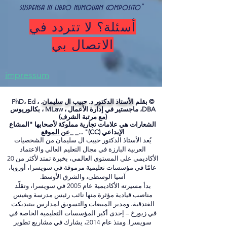
suspensa in libro numquam composito"
أسئلة؟ لا تتردد في
الاتصال بي
impressum
© بقلم
الأستاذ الدكتور د. حبيب ال سليمان.
PhD، Ed ،
DBA، ماجستير في إدارة الأعمال ، MLaw ، بكالوريوس
(مع مرتبة الشرف)
الشعارات هي علامات تجارية مملوكة لأصحابها "المشاع
الإبداعي (CC)" ..._ _
عن الموقع
يُعد الأستاذ الدكتور حبيب ال سليمان من الشخصيات
العربية البارزة في مجال التعليم العالي والاعتماد
الأكاديمي على المستوى العالمي، بخبرة تمتد لأكثر من 20
عامًا في مؤسسات تعليمية مرموقة في سويسرا، أوروبا،
آسيا الوسطى، والشرق الأوسط.
بدأ مسيرته الأكاديمية عام 2005 في سويسرا، وتقلّد
مناصب قيادية مؤثرة منها نائب رئيس مدرسة ويغيس
الفندقية، ومدير المبيعات والتسويق لمدارس بينيديكت
في زيورخ – إحدى أكبر المؤسسات التعليمية الخاصة في
سويسرا. ومنذ عام 2014، يشارك في مشاريع تطوير