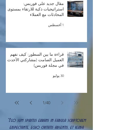
مقال جديد على فوربس:
استراتيجيات ذكية للارتقاء بمستوى
المحادثات مع العملاء
1 أغسطس
قراءة ما بين السطور: كيف نفهم
العميل الصامت (مشاركتي الأحدث
في مجلة فوربس)
30 يوليو
1
/
40
"Ego sum spiritus errans in fabula scriptorem
exspectante, echo civitatis absentis, et verba