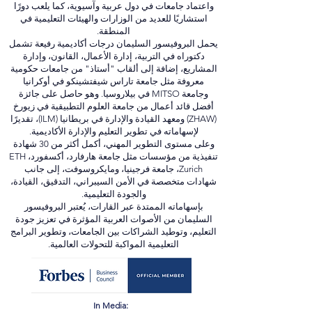
واعتماد جامعات في دول عربية وآسيوية، كما يلعب دورًا
استشاريًا للعديد من الوزارات والهيئات التعليمية في
المنطقة.
يحمل البروفيسور السليمان درجات أكاديمية رفيعة تشمل
دكتوراه في التربية، إدارة الأعمال، القانون، وإدارة
المشاريع، إضافة إلى ألقاب "أستاذ" من جامعات حكومية
معروفة مثل جامعة تاراس شيفتشينكو في أوكرانيا
وجامعة MITSO في بيلاروسيا. وهو حاصل على جائزة
أفضل قائد أعمال من جامعة العلوم التطبيقية في زيورخ
(ZHAW) ومعهد القيادة والإدارة في بريطانيا (ILM)، تقديرًا
لإسهاماته في تطوير التعليم والإدارة الأكاديمية.
وعلى مستوى التطوير المهني، أكمل أكثر من 30 شهادة
تنفيذية من مؤسسات مثل جامعة هارفارد، أكسفورد، ETH
Zurich، جامعة فرجينيا، ومايكروسوفت، إلى جانب
شهادات متخصصة في الأمن السيبراني، التدقيق، القيادة،
والجودة التعليمية.
بإسهاماته الممتدة عبر القارات، يُعتبر البروفيسور
السليمان من الأصوات العربية المؤثرة في تعزيز جودة
التعليم، وتوطيد الشراكات بين الجامعات، وتطوير البرامج
التعليمية المواكبة للتحولات العالمية.
In Media: