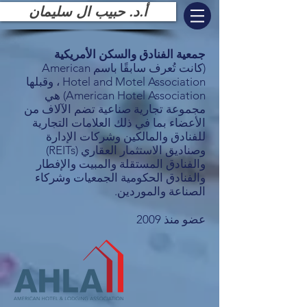
أ.د. حبيب ال سليمان
جمعية الفنادق والسكن الأمريكية
(كانت تُعرف سابقًا باسم American
Hotel and Motel Association ، وقبلها
American Hotel Association) هي
مجموعة تجارية صناعية تضم الآلاف من
الأعضاء بما في ذلك العلامات التجارية
للفنادق والمالكين وشركات الإدارة
وصناديق الاستثمار العقاري (REITs)
والفنادق المستقلة والمبيت والإفطار
والفنادق الحكومية الجمعيات وشركاء
الصناعة والموردين.
عضو منذ 2009