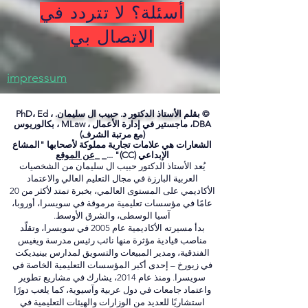
suspensa in libro numquam composito"
أسئلة؟ لا تتردد في
الاتصال بي
impressum
© بقلم
الأستاذ الدكتور د. حبيب ال سليمان.
PhD، Ed ،
DBA، ماجستير في إدارة الأعمال ، MLaw ، بكالوريوس
(مع مرتبة الشرف)
الشعارات هي علامات تجارية مملوكة لأصحابها "المشاع
الإبداعي (CC)" ..._ _
عن الموقع
يُعد الأستاذ الدكتور حبيب ال سليمان من الشخصيات
العربية البارزة في مجال التعليم العالي والاعتماد
الأكاديمي على المستوى العالمي، بخبرة تمتد لأكثر من 20
عامًا في مؤسسات تعليمية مرموقة في سويسرا، أوروبا،
آسيا الوسطى، والشرق الأوسط.
بدأ مسيرته الأكاديمية عام 2005 في سويسرا، وتقلّد
مناصب قيادية مؤثرة منها نائب رئيس مدرسة ويغيس
الفندقية، ومدير المبيعات والتسويق لمدارس بينيديكت
في زيورخ – إحدى أكبر المؤسسات التعليمية الخاصة في
سويسرا. ومنذ عام 2014، يشارك في مشاريع تطوير