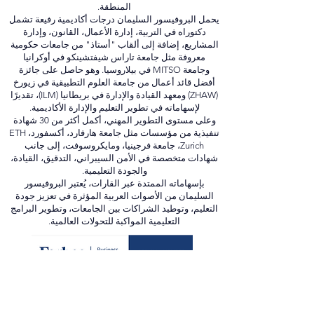
واعتماد جامعات في دول عربية وآسيوية، كما يلعب دورًا
استشاريًا للعديد من الوزارات والهيئات التعليمية في
المنطقة.
يحمل البروفيسور السليمان درجات أكاديمية رفيعة تشمل
دكتوراه في التربية، إدارة الأعمال، القانون، وإدارة
المشاريع، إضافة إلى ألقاب "أستاذ" من جامعات حكومية
معروفة مثل جامعة تاراس شيفتشينكو في أوكرانيا
وجامعة MITSO في بيلاروسيا. وهو حاصل على جائزة
أفضل قائد أعمال من جامعة العلوم التطبيقية في زيورخ
(ZHAW) ومعهد القيادة والإدارة في بريطانيا (ILM)، تقديرًا
لإسهاماته في تطوير التعليم والإدارة الأكاديمية.
وعلى مستوى التطوير المهني، أكمل أكثر من 30 شهادة
تنفيذية من مؤسسات مثل جامعة هارفارد، أكسفورد، ETH
Zurich، جامعة فرجينيا، ومايكروسوفت، إلى جانب
شهادات متخصصة في الأمن السيبراني، التدقيق، القيادة،
والجودة التعليمية.
بإسهاماته الممتدة عبر القارات، يُعتبر البروفيسور
السليمان من الأصوات العربية المؤثرة في تعزيز جودة
التعليم، وتوطيد الشراكات بين الجامعات، وتطوير البرامج
التعليمية المواكبة للتحولات العالمية.
In Media:
forbes.com