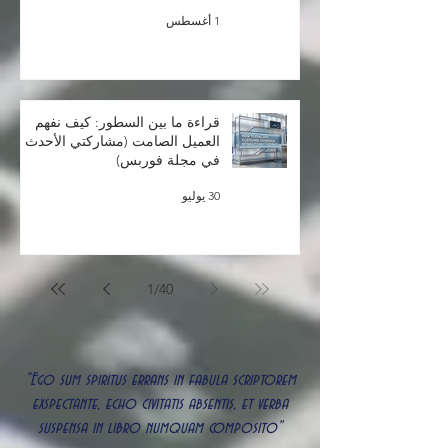
المحادثات مع العملاء
1 أغسطس
قراءة ما بين السطور: كيف نفهم
العميل الصامت (مشاركتي الأحدث
في مجلة فوربس)
30 يوليو
1
/
40
"Ego sum spiritus errans in fabula scriptorem
exspectante, echo civitatis absentis, et verba