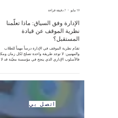
19 مايو
7 دقيقة قراءة
الإدارة وفق السياق: ماذا تعلّمنا
نظرية الموقف عن قيادة
المستقبل؟
تقدّم نظرية الموقف في الإدارة درساً مهماً للطلاب
والمهنيين: لا توجد طريقة واحدة تصلح لكل زمان ومكا
فالأسلوب الإداري الذي ينجح في مؤسسة معيّنة قد لا
ينجح في مؤسسة أخرى، والطريقة التي تفيد فريقاً
محدداً قد لا تكون مناسبة لفريق مختلف. وهذا لا يعني 
الإدارة علم غير واضح، بل يعني أن الإدارة الناجحة تحت
إلى فهم عميق لـ #السياق و #البيئة و #طبيعة_الأفراد و
#نوع_المشكلة. بكلمات بسيطة، تقول لنا
#نظرية_الموقف إن الإدارة ليست وصفة جاهزة. المدي
الجيد لا ينسخ أسلوباً لأنه مشهور، ول
اتصل بي