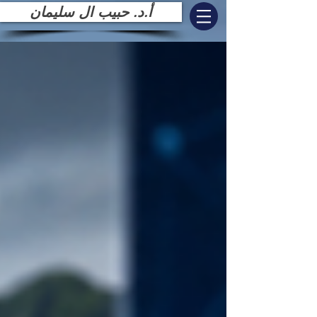
أ.د. حبيب ال سليمان