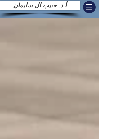
أ.د. حبيب ال سليمان