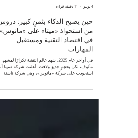
4 يونيو
11 دقيقة قراءة
حين يصبح الذكاء بثمنٍ كبير: دروسٌ
من استحواذ «ميتا» على «مانوس»
في اقتصاد التقنية ومستقبل
المهارات
في أواخر عام 2025، شهد عالم التقنية تكرارًا لمشهدٍ
مألوف، لكن بحجمٍ جديدٍ ولافت. أعلنت شركة #ميتا أنه
استحوذت على شركة «مانوس»، وهي شركة ناشئة
مقرّها #سنغافورة تطوّر «وكلاء» #ذكاء_اصطناعي عامّ
الغرض، في صفقةٍ قدّرتها وسائل الإعلام، نقلًا عن
صحيفة «وول ستريت جورنال»، بأكثر من ملياري دولار
أمريكي. والمدهش في الأمر لم يكن السعر وحده، بل
سرعة الصعود. فقد أطلقت «مانوس» أول وكيلٍ عامّي