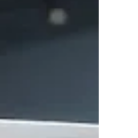
الغرض لها قبل أشهرٍ قليلةٍ فقط، وبحسب بعض التقار
تجاوزت مئة مليون دولار من الإيرادات السنوية