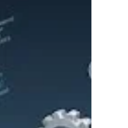
الرقمي. فقد عمل المخطّط على هيئة تطبيق يقوم عل
نموذج «بونزي»، واجتذب أعدادًا ضخمة من المشتركين
ثم اختفى بأموالٍ قدّرتها التقارير العامة بمليارات
الجنيهات المصرية، مع تقديراتٍ متداولة