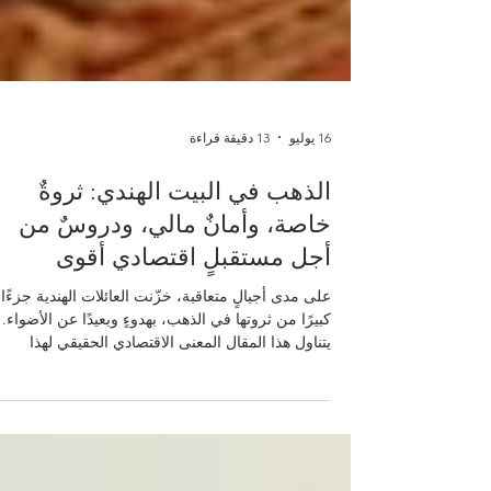
16 يوليو
13 دقيقة قراءة
الذهب في البيت الهندي: ثروةٌ
خاصة، وأمانٌ مالي، ودروسٌ من
أجل مستقبلٍ اقتصادي أقوى
على مدى أجيالٍ متعاقبة، خزّنت العائلات الهندية جزءًا
كبيرًا من ثروتها في الذهب، بهدوءٍ وبعيدًا عن الأضواء.
يتناول هذا المقال المعنى الاقتصادي الحقيقي لهذا
#الذهب_المنزلي، وما يحمله من دروسٍ إيجابية
للمستقبل. فهو ينظر إلى الذهب لا بوصفه مجرّد حُليٍّ أ
تقليدٍ اجتماعي، بل باعتباره #مخزنًا_للقيمة جادًّا يقع خ
البنوك والأسواق المالية الرسمية، ويسند الأسر في