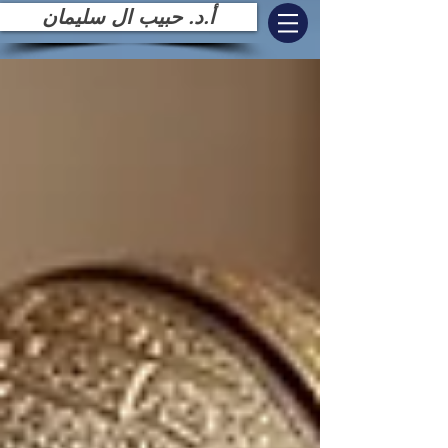
أ.د. حبيب ال سليمان