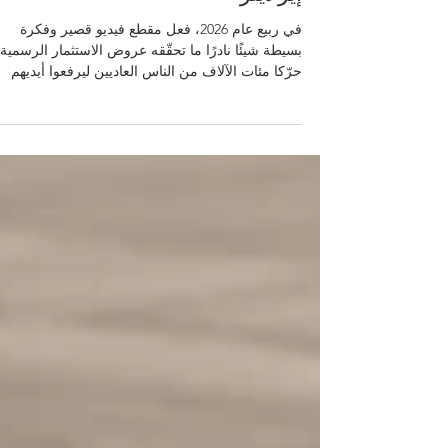
الجماعي والملكية المجتمعية
ودروس اقتصادية من قصة سبيري
إيرلاينز
في ربيع عام 2026، فعل مقطع فيديو قصير وفكرة
بسيطة شيئًا نادرًا ما تحقّقه عروض الاستثمار الرسمية:
حرّكا مئات الآلاف من الناس العاديين ليرفعوا أيديهم
قائلين، عمليًا: "أنا مستعد للمساهمة في شراء شركة
طيران". فبعد أن أوقفت شركة سبيريت إيرلاينز عمليات
بعد أكثر من ثلاثة عقود من الخدمة، اقترح أحد صنّاع
المحتوى أن بإمكان الجمهور أن يجمع أمواله ويعيد
الشركة إلى الحياة تحت مظلة #الملكية_المجتمعية.
وخلال أيام قليلة، أعلنت حملة إلكترونية عن تعهّدات 
أكثر من 370 ألف شخص، بأرقام تجاوزت