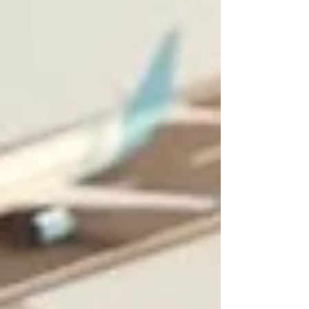
أوقات الشدّة، ويؤثّر في واردات الذهب الوطنية، ويع
ثقافةً عميقةً من الادّخار طويل الأمد. واستنادًا إلى أبحا
محكّمة حدي