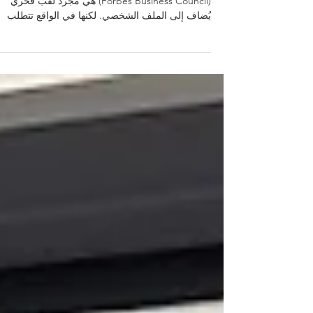
يعتقد الكثيرون أن عضوية مجلس فوربس للأعمال
(Forbes Business Council) هي مجرد لقب فخري
يُضاف إلى الملف الشخصي. لكنها في الواقع تتطلب
الكثير من العمل الجاد! إنها تستدعي استثمار الوقت،
والصدق، والالتزام بمشاركة أفكار قيّمة. إليكم نظرة
حقيقية على ما أفعله خلف الكواليس. 1. الإجابة على
الأسئلة الأسبوعية أتلقى كل أسبوع حوالي ثمانية مواض
تجارية مختلفة تخطط فوربس للكتابة عنها. وتتمثل
مهمتي في مشاركة أفكاري ورؤيتي حولها. يجب أن
أحرص على أن تكون إجاباتي واضحة ومفيدة. وإذا كان
إجابتي