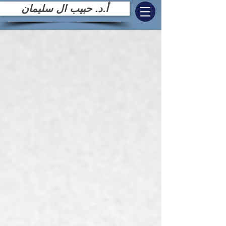
أ.د. حبيب ال سليمان