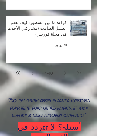
المحادثات مع العملاء
1 أغسطس
قراءة ما بين السطور: كيف نفهم
العميل الصامت (مشاركتي الأحدث
في مجلة فوربس)
30 يوليو
1
/
40
"Ego sum spiritus errans in fabula scriptorem
exspectante, echo civitatis absentis, et verba
suspensa in libro numquam composito"