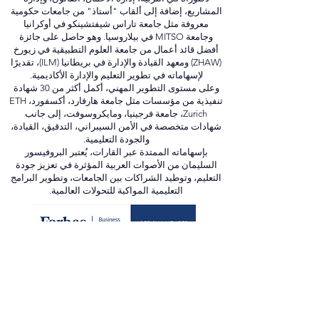
استشاريًا للعديد من الوزارات والهيئات التعليمية في
المنطقة.
يحمل البروفيسور السليمان درجات أكاديمية رفيعة تشمل
دكتوراه في التربية، إدارة الأعمال، القانون، وإدارة
المشاريع، إضافة إلى ألقاب "أستاذ" من جامعات حكومية
معروفة مثل جامعة تاراس شيفتشينكو في أوكرانيا
وجامعة MITSO في بيلاروسيا. وهو حاصل على جائزة
أفضل قائد أعمال من جامعة العلوم التطبيقية في زيورخ
(ZHAW) ومعهد القيادة والإدارة في بريطانيا (ILM)، تقديرًا
لإسهاماته في تطوير التعليم والإدارة الأكاديمية.
وعلى مستوى التطوير المهني، أكمل أكثر من 30 شهادة
تنفيذية من مؤسسات مثل جامعة هارفارد، أكسفورد، ETH
Zurich، جامعة فرجينيا، ومايكروسوفت، إلى جانب
شهادات متخصصة في الأمن السيبراني، التدقيق، القيادة،
والجودة التعليمية.
بإسهاماته الممتدة عبر القارات، يُعتبر البروفيسور
السليمان من الأصوات العربية المؤثرة في تعزيز جودة
التعليم، وتوطيد الشراكات بين الجامعات، وتطوير البرامج
التعليمية المواكبة للتحولات العالمية.
In Media:
forbes.com