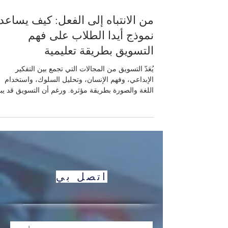
14 مايو
7 دقيقة قراءة
من الانتباه إلى الفعل: كيف يساعد
نموذج أيدا الطلاب على فهم
التسويق بطريقة تعليمية
يُعَدّ التسويق من المجالات التي تجمع بين التفكير
الإبداعي، وفهم الإنسان، وتحليل السلوك، واستخدام
اللغة والصورة بطريقة مؤثرة. ورغم أن التسويق قد يب
أحيانًا مجالًا معقدًا بسبب ارتباطه بالبيانات، والمنصات
الرقمية، وسلوك المستهلك، والمنافسة، إلا أن بعض
نماذجه الأساسية تساعد الطلاب على فهمه بسهولة
وعمق في الوقت نفسه. ومن أشهر هذه النماذج نموذج
أيدا، وهو نموذج تعليمي وتسويقي بسيط يقوم على أرب
مراحل: الانتباه، الاهتمام، الرغبة، الفعل. تبدأ الرسالة
التسويقية الناجحة بجذب انتباه ال
اتصل بي