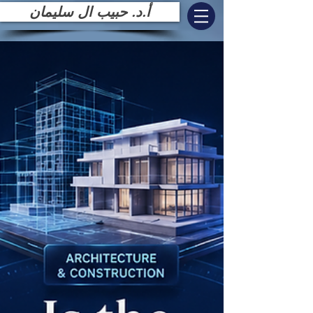
أ.د. حبيب ال سليمان