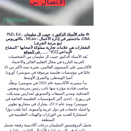
أسئلة؟ لا تتردد في
الاتصال بي
impressum
© بقلم
الأستاذ الدكتور د. حبيب ال سليمان.
PhD، Ed ،
DBA، ماجستير في إدارة الأعمال ، MLaw ، بكالوريوس
(مع مرتبة الشرف)
الشعارات هي علامات تجارية مملوكة لأصحابها "المشاع
الإبداعي (CC)" ..._ _
عن الموقع
يُعد الأستاذ الدكتور حبيب ال سليمان من الشخصيات
العربية البارزة في مجال التعليم العالي والاعتماد
الأكاديمي على المستوى العالمي، بخبرة تمتد لأكثر من 20
عامًا في مؤسسات تعليمية مرموقة في سويسرا، أوروبا،
آسيا الوسطى، والشرق الأوسط.
بدأ مسيرته الأكاديمية عام 2005 في سويسرا، وتقلّد
مناصب قيادية مؤثرة منها نائب رئيس مدرسة ويغيس
الفندقية، ومدير المبيعات والتسويق لمدارس بينيديكت
في زيورخ – إحدى أكبر المؤسسات التعليمية الخاصة في
سويسرا. ومنذ عام 2014، يشارك في مشاريع تطوير
واعتماد جامعات في دول عربية وآسيوية، كما يلعب دورًا