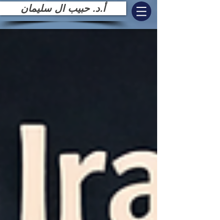
أ.د. حبيب ال سليمان