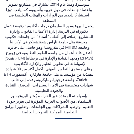
الفندقية، ومدير المبيعات والتسويق لمدارس بينيديكت
في زيورخ – إحدى أكبر المؤسسات التعليمية الخاصة في
سويسرا. ومنذ عام 2014، يشارك في مشاريع تطوير
واعتماد جامعات في دول عربية وآسيوية، كما يلعب دورًا
استشاريًا للعديد من الوزارات والهيئات التعليمية في
المنطقة.
يحمل البروفيسور السليمان درجات أكاديمية رفيعة تشمل
دكتوراه في التربية، إدارة الأعمال، القانون، وإدارة
المشاريع، إضافة إلى ألقاب "أستاذ" من جامعات حكومية
معروفة مثل جامعة تاراس شيفتشينكو في أوكرانيا
وجامعة MITSO في بيلاروسيا. وهو حاصل على جائزة
أفضل قائد أعمال من جامعة العلوم التطبيقية في زيورخ
(ZHAW) ومعهد القيادة والإدارة في بريطانيا (ILM)، تقديرًا
لإسهاماته في تطوير التعليم والإدارة الأكاديمية.
وعلى مستوى التطوير المهني، أكمل أكثر من 30 شهادة
تنفيذية من مؤسسات مثل جامعة هارفارد، أكسفورد، ETH
Zurich، جامعة فرجينيا، ومايكروسوفت، إلى جانب
شهادات متخصصة في الأمن السيبراني، التدقيق، القيادة،
والجودة التعليمية.
بإسهاماته الممتدة عبر القارات، يُعتبر البروفيسور
السليمان من الأصوات العربية المؤثرة في تعزيز جودة
التعليم، وتوطيد الشراكات بين الجامعات، وتطوير البرامج
التعليمية المواكبة للتحولات العالمية.