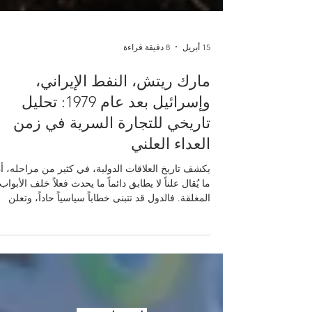
15 أبريل
8 دقيقة قراءة
مارك ريتش، النفط الإيراني،
وإسرائيل بعد عام 1979: تحليل
تاريخي للتجارة السرية في زمن
العداء العلني
يكشف تاريخ العلاقات الدولية، في كثير من مراحله، أ
ما يُقال علناً لا يطابق دائماً ما يحدث فعلاً خلف الأبواب
المغلقة. فالدول قد تتبنى خطاباً سياسياً حاداً، وتعلن
مواقف أيديولوجية صارمة، لكنها في الوقت نفسه
تتصرف وفق اعتبارات الأمن، والمصلحة، والاقتصاد،
والبقاء. ومن هنا تأتي القيمة الأكاديمية الكبيرة لدراسة
الحالات التي يظهر فيها التناقض بين الخطاب الرسمي
والسلوك العملي. تُعد قضية النفط الإيراني، واحتياجات
إسرائيل للطاقة، ودور تاجر السلع الشهير مارك ريتش