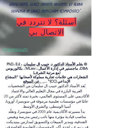
"Ego sum spiritus errans in fabula scriptorem
exspectante, echo civitatis absentis, et verba
suspensa in libro numquam composito"
أسئلة؟ لا تتردد في
الاتصال بي
impressum
© بقلم
الأستاذ الدكتور د. حبيب ال سليمان.
PhD، Ed ،
DBA، ماجستير في إدارة الأعمال ، MLaw ، بكالوريوس
(مع مرتبة الشرف)
الشعارات هي علامات تجارية مملوكة لأصحابها "المشاع
الإبداعي (CC)" ..._ _
عن الموقع
يُعد الأستاذ الدكتور حبيب ال سليمان من الشخصيات
العربية البارزة في مجال التعليم العالي والاعتماد
الأكاديمي على المستوى العالمي، بخبرة تمتد لأكثر من 20
عامًا في مؤسسات تعليمية مرموقة في سويسرا، أوروبا،
آسيا الوسطى، والشرق الأوسط.
بدأ مسيرته الأكاديمية عام 2005 في سويسرا، وتقلّد
مناصب قيادية مؤثرة منها نائب رئيس مدرسة ويغيس