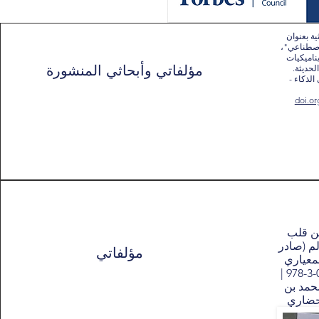
ية بعنوان
اصطناعي"،
ناميكيات
مؤلفاتي وأبحاثي المنشورة
حديثة.
لذكاء -
doi.or
من قلب
لم (صادر
مؤلفاتي
ي المعياري
للكتاب (ISBN): 978-3-033-11667-2 |
حمد بن
لحضاري