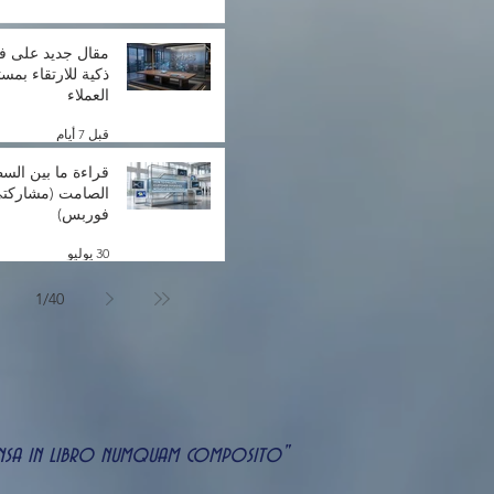
مقال جديد على ف
ذكية للارتقاء بمس
العملاء
قبل 7 أيام
قراءة ما بين الس
الصامت (مشاركتي
فوربس)
30 يوليو
1
/
40
uspensa in libro numquam composito"