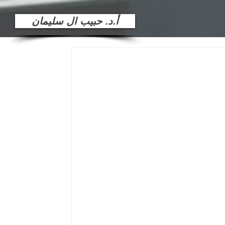
أ.د. حبيب ال سليمان