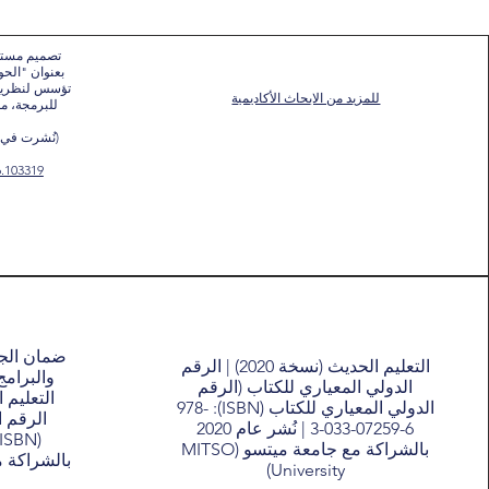
تصميم مستقب
بعنوان "الحو
تؤسس لنظرية 
للمزيد من الابحاث الأكاديمية
للبرمجة، م
(نُشرت في م
6.103319
ضمان الجو
التعليم الحديث (نسخة 2020) | الرقم
والبرامج
الدولي المعياري للكتاب (الرقم
الدولي المعياري للكتاب (ISBN): 978-
الرقم ا
3-033-07259-6 | نُشر عام 2020
بالشراكة مع جامعة ميتسو (MITSO
University)