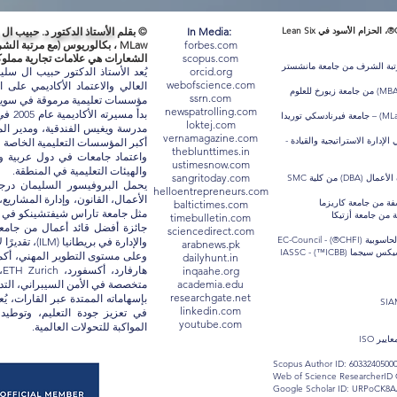
حاصل على شهادة CHFI®، SIAM®، ITIL®، PRINCE2®، VeriSM®، الحزام الأسود في Lean Six
In Media:
© بقلم
الأستاذ الدكتور د. حبيب ال
forbes.com
MLaw ، بكالوريوس (مع مرتبة الشرف)
scopus.com
الشعارات هي علامات تجارية مملوكة لأصحا
رتبة الشرف من جامعة مانشستر
orcid.org
يُعد الأستاذ الدكتور حبيب ال سل
webofscience.com
حصل الأستاذ الدكتور حبيب سليمان على ماجستير إدارة الأعمال (MBA) من جامعة زيورخ للعلوم
ssrn.com
مؤسسات تعليمية مرموقة في سويسر
newspatrolling.com
بدأ م
الأستاذ الدكتور حبيب سليمان حاصل على ماجستير في القانون (MLaw) – جامعة فيرنادسكي توريدا
loktej.com
مدرسة ويغيس الفندقية، ومدير ال
vernamagazine.com
إدارة الاستراتيجية والقيادة -
theblunttimes.in
واعتماد جامعات في دول عربية وآس
ustimesnow.com
والهيئات التعليمية في المنطقة.
sangritoday.com
الأستاذ الدكتور حبيب سليمان حاصل على درجة الدكتوراه في إدارة الأعمال (DBA) من كلية SMC
يحمل البروفيسور السليمان درجات
helloentrepreneurs.com
الأعمال، القانون، وإدارة المشاري
فة من جامعة كاريزما
baltictimes.com
 من جامعة أزتيكا
timebulletin.com
sciencedirect.com
CHFI®) - EC-
والإدارة في بريطانيا (ILM)، تقديرًا لإسهاماته في تطوير التعليم والإدارة الأكاديمية.
arabnews.pk
(ICBB™) - IASSC
dailyhunt.in
ه
inqaahe.org
academia.edu
متخصصة في الأمن السيبراني، التدقي
researchgate.net
بإسهاماته الممتدة عبر القارات، يُ
linkedin.com
في تعزيز جودة التعليم، وتوطيد 
youtube.com
المواكبة للتحولات العالمية.
ير ISO
Scopus Author ID: 6033240500
Web of Science ResearcherID
Google Scholar ID: URPoCK8