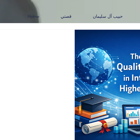
حبيب آل سليمان
قصتي
Home
 التعليم العالي
لعقود الأخيرة تحولات عميقة
ومتسارعة جعلت مسألة ضمان الجودة واحدة من أكثر القضايا أهميةً
الأكاديمية. ففي الماضي، كان
ًا بالالتزام باللوائح المحلية،
ديمية، وإجراء مراجعات دورية
 أكثر اتساعًا وتعقيدًا، نتيجة
الرقمي، وزيادة الحراك الطلابي