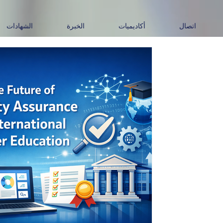
اتصال
أكاديميات
الخبرة
الشهادات
5 أبريل
9 دقيقة قراءة
مستقبل ضمان الجودة في
الدولي
مقدمة يشهد التعليم العالي الدولي في ا
وتأثيرًا في مستقبل الجامعات والمؤسسات 
مفهوم الجودة في التعليم العالي يرتبط غالب
واستيفاء الحد الأدنى من المعايير الأكا
للبرامج. أما اليوم، فقد أصبح هذا المفهوم
لعوامل عديدة، من بينها العولمة، والتحول 
والأكاديمي