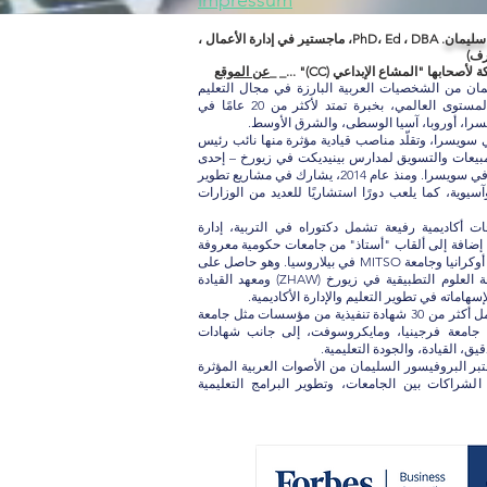
impressum
 سليمان.
PhD، Ed ، DBA، ماجستير في إدارة الأعمال ،
بها "المشاع الإبداعي (CC)" ..._ _
عن الموقع
يمان من الشخصيات العربية البارزة في مجال التعليم
العالي والاعتماد الأكاديمي على المستوى العالمي، بخبرة تمتد لأكثر من 20 عامًا في
ا، أوروبا، آسيا الوسطى، والشرق الأوسط.
سيرته الأكاديمية عام 2005 في سويسرا، وتقلّد مناصب قيادية مؤثرة منها نائب رئيس
مبيعات والتسويق لمدارس بينيديكت في زيورخ – إحدى
أكبر المؤسسات التعليمية الخاصة في سويسرا. ومنذ عام 2014، يشارك في مشاريع تطوير
يوية، كما يلعب دورًا استشاريًا للعديد من الوزارات
 أكاديمية رفيعة تشمل دكتوراه في التربية، إدارة
ع، إضافة إلى ألقاب "أستاذ" من جامعات حكومية معروفة
مثل جامعة تاراس شيفتشينكو في أوكرانيا وجامعة MITSO في بيلاروسيا. وهو حاصل على
جائزة أفضل قائد أعمال من جامعة العلوم التطبيقية في زيورخ (ZHAW) ومعهد القيادة
وعلى مستوى التطوير المهني، أكمل أكثر من 30 شهادة تنفيذية من مؤسسات مثل جامعة
ارفارد، أكسفورد، ETH Zurich، جامعة فرجينيا، ومايكروسوفت، إلى جانب شهادات
ق، القيادة، والجودة التعليمية.
عتبر البروفيسور السليمان من الأصوات العربية المؤثرة
الشراكات بين الجامعات، وتطوير البرامج التعليمية