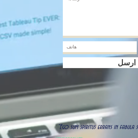
ارسل
"Ego sum spiritus errans in fabula