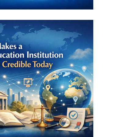
5 أبريل
8 دقيقة قراءة
ما الذي يجعل مؤسسة الت
مصداقية عالمية
أكثر القضايا أهمية في عصر يتّسم بتسارع ا
للحدود، وازدياد المنافسة بين الجامعات و
التحولات الرقمية التي أعادت تشكيل طر
الجامعية. فلم تعد سمعة المؤسسة الأكا
التاريخي، أو حجمها، أو موقعها الجغرا
متزايد بقدرتها على إثبات جودتها الأكاد
وشفافية ممارساته