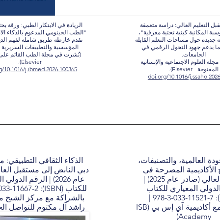
ل التعليم العالي: دراسة متعمقة
الريادة في الابتكار الطبي: ورقة بحث
سبة المكانية كبنية تحتية معرفية"،
"الطب الجينومي المدعوم بالذكاء ال
جديدة حول مساحات التعلم القابلة
تقدم خارطة طريق شاملة لفهم الدي
ما يدعم جهود التحول الرقمي في
المؤسسية والتطبيقات السريرية ال
الجامعات.
(نُشرت في مجلة الطب القائم على ا
جلة العلوم الاجتماعية والإنسانية
Elsevier).
المفتوحة - Elsevier).
g/10.1016/j.ibmed.2026.100365
doi.org/10.1016/j.ssaho.202
دة العالمية، والتصنيفات،
الذكاء الثقافي التطبيقي: 
 الأكاديمية المصرحة في
دبي النابض إلى مستقبل العا
التعليم العالي (صادر عام 2025) |
عام 2026) | الرقم الدول
لدولي المعياري للكتاب
(ISBN): 978-3-033-11521-7 |
بالشراكة مع مركز الشيخ م
بالشراكة مع أكاديمية آي إس بي (ISB
راشد آل مكتوم للتواصل ا
Academy)