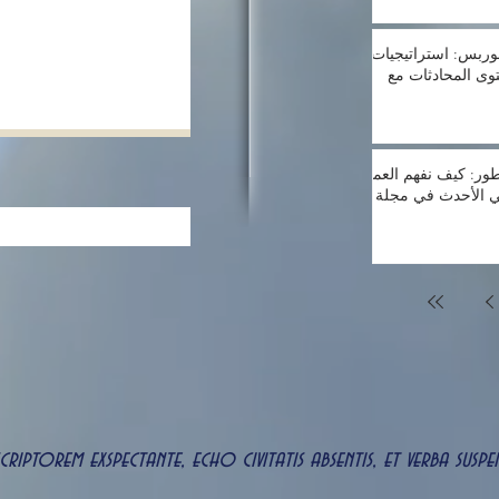
وربس: استراتيجيات
توى المحادثات مع
طور: كيف نفهم العميل
 الأحدث في مجلة
 scriptorem exspectante, echo civitatis absentis, et verba s