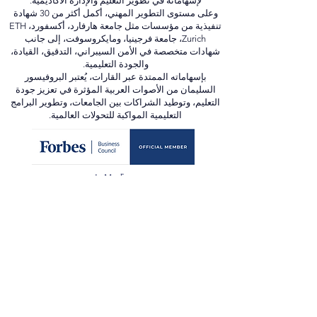
أفضل قائد أعمال من جامعة العلوم التطبيقية في زيورخ
(ZHAW) ومعهد القيادة والإدارة في بريطانيا (ILM)، تقديرًا
لإسهاماته في تطوير التعليم والإدارة الأكاديمية.
وعلى مستوى التطوير المهني، أكمل أكثر من 30 شهادة
تنفيذية من مؤسسات مثل جامعة هارفارد، أكسفورد، ETH
Zurich، جامعة فرجينيا، ومايكروسوفت، إلى جانب
شهادات متخصصة في الأمن السيبراني، التدقيق، القيادة،
والجودة التعليمية.
بإسهاماته الممتدة عبر القارات، يُعتبر البروفيسور
السليمان من الأصوات العربية المؤثرة في تعزيز جودة
التعليم، وتوطيد الشراكات بين الجامعات، وتطوير البرامج
التعليمية المواكبة للتحولات العالمية.
In Media:
forbes.com
scopus.com
orcid.org
webofscience.com
ssrn.com
newspatrolling.com
loktej.com
vernamagazine.com
theblunttimes.in
ustimesnow.com