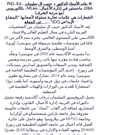
© بقلم
الأستاذ الدكتور د. حبيب ال سليمان.
PhD، Ed ،
DBA، ماجستير في إدارة الأعمال ، MLaw ، بكالوريوس
(مع مرتبة الشرف)
الشعارات هي علامات تجارية مملوكة لأصحابها "المشاع
الإبداعي (CC)" ..._ _
عن الموقع
يُعد الأستاذ الدكتور حبيب ال سليمان من الشخصيات
العربية البارزة في مجال التعليم العالي والاعتماد
الأكاديمي على المستوى العالمي، بخبرة تمتد لأكثر من 20
عامًا في مؤسسات تعليمية مرموقة في سويسرا، أوروبا،
آسيا الوسطى، والشرق الأوسط.
بدأ مسيرته الأكاديمية عام 2005 في سويسرا، وتقلّد
مناصب قيادية مؤثرة منها نائب رئيس مدرسة ويغيس
الفندقية، ومدير المبيعات والتسويق لمدارس بينيديكت
في زيورخ – إحدى أكبر المؤسسات التعليمية الخاصة في
سويسرا. ومنذ عام 2014، يشارك في مشاريع تطوير
واعتماد جامعات في دول عربية وآسيوية، كما يلعب دورًا
استشاريًا للعديد من الوزارات والهيئات التعليمية في
المنطقة.
يحمل البروفيسور السليمان درجات أكاديمية رفيعة تشمل
دكتوراه في التربية، إدارة الأعمال، القانون، وإدارة
المشاريع، إضافة إلى ألقاب "أستاذ" من جامعات حكومية
معروفة مثل جامعة تاراس شيفتشينكو في أوكرانيا
وجامعة MITSO في بيلاروسيا. وهو حاصل على جائزة