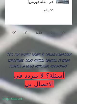
قراءة ما بين السطور: كيف نفهم
العميل الصامت (مشاركتي الأحدث
في مجلة فوربس)
30 يوليو
1
/
40
"Ego sum spiritus errans in fabula scriptorem
exspectante, echo civitatis absentis, et verba
suspensa in libro numquam composito"
أسئلة؟ لا تتردد في
الاتصال بي
impressum