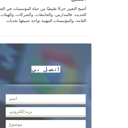
التحوّل المؤسسي من أجل مستقب
أفضل
أصبح التغيير جزءًا طبيعيًا من حياة المؤسسات في الع
الحديث. فالمدارس، والجامعات، والشركات، والهيئات
العامة، والمؤسسات المهنية تواجه جميعها تحديات
مستمرة مرتبطة بالتكنولوجيا، وتوقعات المجتمع، وتغيّر
احتياجات الأفراد، وتطوّر أساليب العمل والتعليم. ومع
ذلك، فإن التغيير لا يعني فقط إدخال فكرة جديدة أو
تطبيق نظام جديد، بل يعني قبل كل شيء إدارة الناس
وبناء الثقة، وتوضيح الطريق، وتحويل القلق إلى
مشاركة، وتحويل الرؤية إلى ممارسة واقعية. يُعدّ نمو
كوتر للتغيير من النماذج المهمة في
اتصل بي