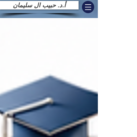
أ.د. حبيب ال سليمان