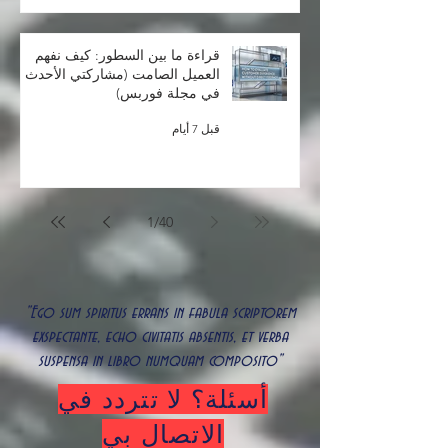
قراءة ما بين السطور: كيف نفهم
العميل الصامت (مشاركتي الأحدث
في مجلة فوربس)
قبل 7 أيام
1
/
40
"Ego sum spiritus errans in fabula scriptorem
exspectante, echo civitatis absentis, et verba
suspensa in libro numquam composito"
أسئلة؟ لا تتردد في