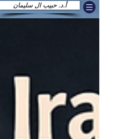
أ.د. حبيب ال سليمان