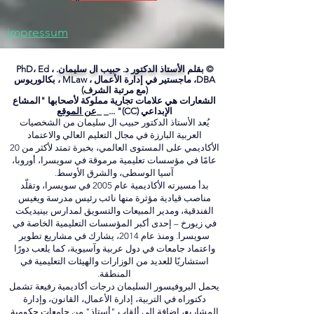
الاتصال بي
impressum
© بقلم
الأستاذ الدكتور د. حبيب ال سليمان.
PhD، Ed ،
DBA، ماجستير في إدارة الأعمال ، MLaw ، بكالوريوس
(مع مرتبة الشرف)
الشعارات هي علامات تجارية مملوكة لأصحابها "المشاع
الإبداعي (CC)" ..._ _
عن الموقع
يُعد الأستاذ الدكتور حبيب ال سليمان من الشخصيات
العربية البارزة في مجال التعليم العالي والاعتماد
الأكاديمي على المستوى العالمي، بخبرة تمتد لأكثر من 20
عامًا في مؤسسات تعليمية مرموقة في سويسرا، أوروبا،
آسيا الوسطى، والشرق الأوسط.
بدأ مسيرته الأكاديمية عام 2005 في سويسرا، وتقلّد
مناصب قيادية مؤثرة منها نائب رئيس مدرسة ويغيس
الفندقية، ومدير المبيعات والتسويق لمدارس بينيديكت
في زيورخ – إحدى أكبر المؤسسات التعليمية الخاصة في
سويسرا. ومنذ عام 2014، يشارك في مشاريع تطوير
واعتماد جامعات في دول عربية وآسيوية، كما يلعب دورًا
استشاريًا للعديد من الوزارات والهيئات التعليمية في
المنطقة.
يحمل البروفيسور السليمان درجات أكاديمية رفيعة تشمل