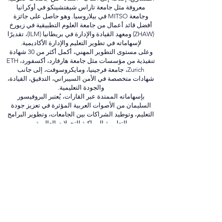
دكتوراه في التربية، إدارة الأعمال، القانون، وإدارة
المشاريع، إضافة إلى ألقاب "أستاذ" من جامعات حكومية
معروفة مثل جامعة تاراس شيفتشينكو في أوكرانيا
وجامعة MITSO في بيلاروسيا. وهو حاصل على جائزة
أفضل قائد أعمال من جامعة العلوم التطبيقية في زيورخ
(ZHAW) ومعهد القيادة والإدارة في بريطانيا (ILM)، تقديرًا
لإسهاماته في تطوير التعليم والإدارة الأكاديمية.
وعلى مستوى التطوير المهني، أكمل أكثر من 30 شهادة
تنفيذية من مؤسسات مثل جامعة هارفارد، أكسفورد، ETH
Zurich، جامعة فرجينيا، ومايكروسوفت، إلى جانب
شهادات متخصصة في الأمن السيبراني، التدقيق، القيادة،
والجودة التعليمية.
بإسهاماته الممتدة عبر القارات، يُعتبر البروفيسور
السليمان من الأصوات العربية المؤثرة في تعزيز جودة
التعليم، وتوطيد الشراكات بين الجامعات، وتطوير البرامج
التعليمية المواكبة للتحولات العالمية.
In Media:
forbes.com
scopus.com
orcid.org
webofscience.com
ssrn.com