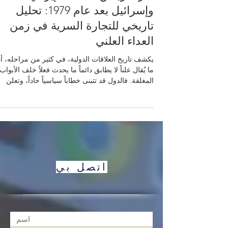
مارك ريتش، النفط الإيراني،
وإسرائيل بعد عام 1979: تحليل
تاريخي للتجارة السرية في زمن
العداء العلني
يكشف تاريخ العلاقات الدولية، في كثير من مراحله، أ
ما يُقال علناً لا يطابق دائماً ما يحدث فعلاً خلف الأبواب
المغلقة. فالدول قد تتبنى خطاباً سياسياً حاداً، وتعلن
مواقف أيديولوجية صارمة، لكنها في الوقت نفسه
تتصرف وفق اعتبارات الأمن، والمصلحة، والاقتصاد،
والبقاء. ومن هنا تأتي القيمة الأكاديمية الكبيرة لدراسة
الحالات التي يظهر فيها التناقض بين الخطاب الرسمي
والسلوك العملي. تُعد قضية النفط الإيراني، واحتياجات
إسرائيل للطاقة، ودور تاجر السلع الشهير مارك ريتش
بعد الثورة الإيرانية ع
اتصل بي