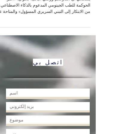
اقرأ ورقتي البحثية على شبكة
أبحاث العلوم الاجتماعية / إلزيفير:
حوكمة الذكاء الاصطناعي في الط
الجينومي المسؤول
يسعدني أن أشارككم ورقتي البحثية بعنوان: «أطر
الحوكمة للطب الجينومي المدعوم بالذكاء الاصطناعي:
من الابتكار إلى التبني السريري المسؤول» والمتاحة ع
شبكة أبحاث العلوم الاجتماعية / إلزيفير. تتناول هذه
الورقة موضوعاً بالغ الأهمية في مستقبل الرعاية الصحي
كيف يمكن للمؤسسات الطبية أن تستفيد من الذكاء
الاصطناعي في الطب الجينومي، دون أن تتجاهل قضايا
السلامة، والأخلاقيات، والمساءلة، والثقة السريرية؟
فالذكاء الاصطناعي يفتح آفاقاً واسعة في تحليل البيانا
الجينية، ودعم التشخيص، وفهم الم
اتصل بي