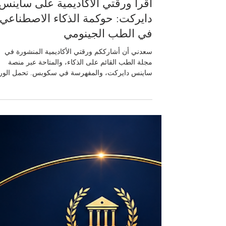
26 مايو
1 دقيقة قراءة
اقرأ ورقتي الأكاديمية على ساينس
دايركت: حوكمة الذكاء الاصطناعي
في الطب الجينومي
سعدني أن أشارككم ورقتي الأكاديمية المنشورة في
مجلة الطب القائم على الذكاء، والمتاحة عبر منصة
ساينس دايركت، والمفهرسة في سكوبس. تحمل الور
موضوعاً مهماً في مستقبل الرعاية الصحية والطب
الجينومي، حيث تناقش كيف يمكن لأطر الحوكمة أن
تدعم الاستخدام المسؤول للذكاء الاصطناعي في الطب
خاصة عندما تنتقل المؤسسات الصحية من مرحلة
الابتكار والتجارب إلى مرحلة التطبيق السريري الفعلي
فالذكاء الاصطناعي أصبح قادراً على تحليل كميات كبير
من البيانات الجينية، والمساعدة في فهم المخاطر
الصحية، ود