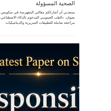
اقرأ مقالتي المفهرسة في سكوبس
الطب الجينومي المدعوم بالذكاء
الاصطناعي ومستقبل الرعاية
الصحية المسؤولة
يسعدني أن أشارككم مقالتي المفهرسة في سكوبس
بعنوان: «الطب الجينومي المدعوم بالذكاء الاصطناعي:
مراجعة شاملة للتطبيقات السريرية والديناميكيات
المؤسسية وتحديات الحوكمة» تتناول المقالة كيف يسا
الذكاء الاصطناعي في تطوير الطب الجينومي والرعاية
الصحية الدقيقة، من خلال دعم التشخيص، وتحليل
البيانات الجينية، وتحسين فهم المخاطر الصحية، وتطوي
القرارات الطبية. لكن أهمية المقالة لا تقتصر على
الجانب التقني فقط، بل تركز أيضاً على ضرورة الحوك
المسؤولة، والأخلاقيات الطبية، وسلامة المرضى، و