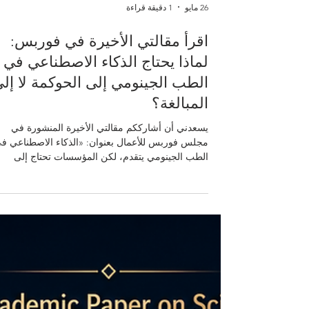
26 مايو
1 دقيقة قراءة
اقرأ مقالتي الأخيرة في فوربس:
لماذا يحتاج الذكاء الاصطناعي في
الطب الجينومي إلى الحوكمة لا إل
المبالغة؟
يسعدني أن أشارككم مقالتي الأخيرة المنشورة في
مجلس فوربس للأعمال بعنوان: «الذكاء الاصطناعي ف
الطب الجينومي يتقدم، لكن المؤسسات تحتاج إلى
الحوكمة لا إلى الضجيج» تتناول المقالة موضوعاً مهماً 
مستقبل الرعاية الصحية: كيف يمكن للذكاء الاصطناع
أن يدعم الطب الجينومي دون أن يتحول إلى موجة من
الوعود غير المنضبطة أو التوقعات المبالغ فيها. فالذكاء
الاصطناعي يفتح فرصاً كبيرة في تحليل البيانات الجينية
وفهم المخاطر الصحية، ودعم الطب الشخصي، وتحسي
القرارات السريرية. لكن هذه الفرص لا يم