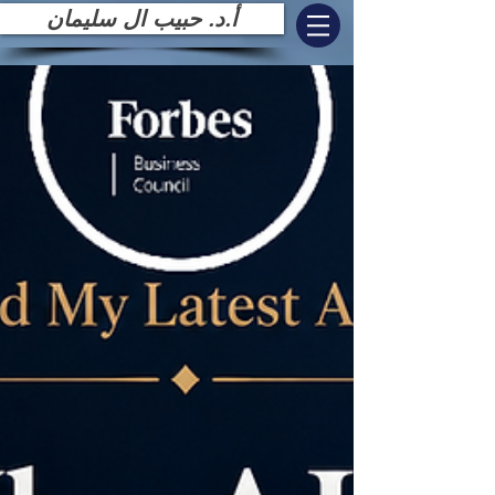
أ.د. حبيب ال سليمان