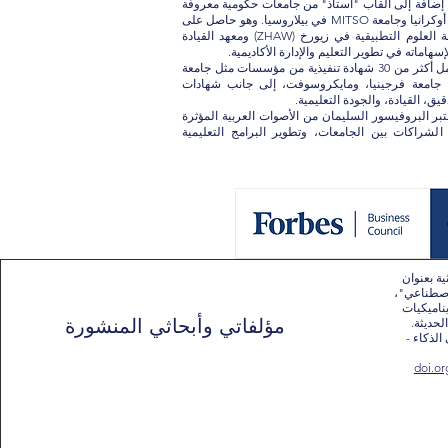
ع، إضافة إلى ألقاب "أستاذ" من جامعات حكومية معروفة
مثل جامعة تاراس شيفتشينكو في أوكرانيا وجامعة MITSO في بيلاروسيا. وهو حاصل على
جائزة أفضل قائد أعمال من جامعة العلوم التطبيقية في زيورخ (ZHAW) ومعهد القيادة
وعلى مستوى التطوير المهني، أكمل أكثر من 30 شهادة تنفيذية من مؤسسات مثل جامعة
ارفارد، أكسفورد، ETH Zurich، جامعة فرجينيا، ومايكروسوفت، إلى جانب شهادات
ق، القيادة، والجودة التعليمية.
عتبر البروفيسور السليمان من الأصوات العربية المؤثرة
الشراكات بين الجامعات، وتطوير البرامج التعليمية
ية بعنوان
اصطناعي"،
ناميكيات
مؤلفاتي وأبحاثي المنشورة
حديثة.
لذكاء -
doi.or