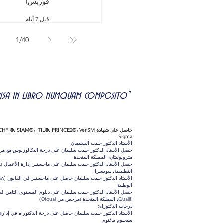
فوربس)
قبل 7 أيام
1
/
40
uspensa in libro numquam composito"
Sigma
الأستاذ الدكتور حبيب السليمان
حصل الأستاذ الدكتور حبيب سليمان على درجة البكالوريوس مع م
متروبوليتان، المملكة المتحدة
التطبيقية، سويسرا
الوطنية
حصل الأستاذ الدكتور حبيب سليمان على دبلوم المستوى الثامن في ال
Qualifi، المملكة المتحدة (مرخص من Ofqual)
درجات الدكتوراه:
سيجنوم ماغنوم