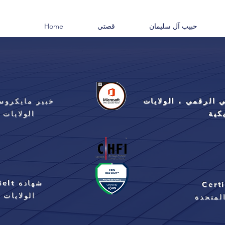
حبيب آل سليمان
قصتي
Home
الرقمي ، الولايات
خبير مايكروس
كية
الولايات 
شهادة Six Sigma Black Belt
Cert
الولايات 
لمتحدة