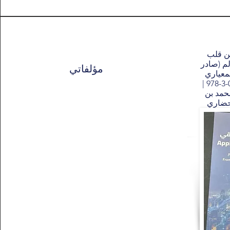
من قلب
لم (صادر
مؤلفاتي
ي المعياري
للكتاب (ISBN): 978-3-033-11667-2 |
حمد بن
لحضاري