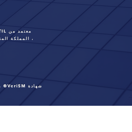
معتمد من ITIL®
، المملكة المت
شهادة VeriSM® ، هولندا