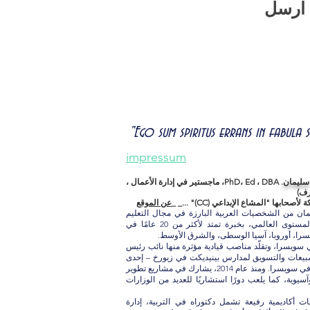
ارسل
"Ego sum spiritus errans in fabula
impressum
 سليمان.
PhD، Ed ، DBA، ماجستير في إدارة الأعمال ،
بها "المشاع الإبداعي (CC)" ..._ _
عن الموقع
يمان من الشخصيات العربية البارزة في مجال التعليم
العالي والاعتماد الأكاديمي على المستوى العالمي، بخبرة تمتد لأكثر من 20 عامًا في
ا، أوروبا، آسيا الوسطى، والشرق الأوسط.
سيرته الأكاديمية عام 2005 في سويسرا، وتقلّد مناصب قيادية مؤثرة منها نائب رئيس
مبيعات والتسويق لمدارس بينيديكت في زيورخ – إحدى
أكبر المؤسسات التعليمية الخاصة في سويسرا. ومنذ عام 2014، يشارك في مشاريع تطوير
يوية، كما يلعب دورًا استشاريًا للعديد من الوزارات
 أكاديمية رفيعة تشمل دكتوراه في التربية، إدارة