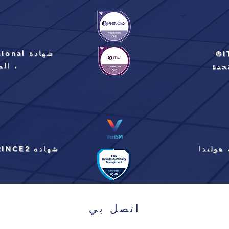
شهادة BCS SIAM ™ Professional
، الم
حدة
شهادة PRINCE2® ، المملكة المتحدة
اتصل بي