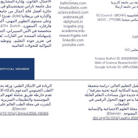
الأعمال، القانون، وإدارة المشاري
فة من جامعة كاريزما
baltictimes.com
 من جامعة أزتيكا
timebulletin.com
sciencedirect.com
CHFI®) - EC-
والإدارة في بريطانيا (ILM)، تقديرًا لإسهاماته في تطوير التعليم والإدارة الأكاديمية.
arabnews.pk
(ICBB™) - IASSC
dailyhunt.in
ه
inqaahe.org
academia.edu
متخصصة في الأمن السيبراني، التدقي
researchgate.net
بإسهاماته الممتدة عبر القارات، يُ
linkedin.com
في تعزيز جودة التعليم، وتوطيد 
youtube.com
المواكبة للتحولات العالمية.
ير ISO
Scopus Author ID: 6033240500
Web of Science ResearcherID
Google Scholar ID: URPoCK8
ل التعليم العالي: دراسة متعمقة
الريادة في الابتكار الطبي: ورقة بحث
سبة المكانية كبنية تحتية معرفية"،
"الطب الجينومي المدعوم بالذكاء ال
جديدة حول مساحات التعلم القابلة
تقدم خارطة طريق شاملة لفهم الدي
ما يدعم جهود التحول الرقمي في
المؤسسية والتطبيقات السريرية ال
الجامعات.
(نُشرت في مجلة الطب القائم على ا
جلة العلوم الاجتماعية والإنسانية
Elsevier).
المفتوحة - Elsevier).
g/10.1016/j.ibmed.2026.100365
doi.org/10.1016/j.ssaho.202