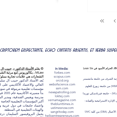
 scriptorem exspectante, echo civitatis absentis, et verba s
حاصل على شهادة CHFI®، SIAM®، ITIL®، PRINCE2®، VeriSM®، الحزام الأسود في Lean Six
In Media:
© بقلم
الأستاذ الدكتور د. حبيب ال
forbes.com
MLaw ، بكالوريوس (مع مرتبة الشرف)
scopus.com
الشعارات هي علامات تجارية مملوكة لأصحا
رتبة الشرف من جامعة مانشستر
orcid.org
يُعد الأستاذ الدكتور حبيب ال سل
webofscience.com
حصل الأستاذ الدكتور حبيب سليمان على ماجستير إدارة الأعمال (MBA) من جامعة زيورخ للعلوم
ssrn.com
مؤسسات تعليمية مرموقة في سويسر
newspatrolling.com
بدأ م
الأستاذ الدكتور حبيب سليمان حاصل على ماجستير في القانون (MLaw) – جامعة فيرنادسكي توريدا
loktej.com
مدرسة ويغيس الفندقية، ومدير ال
vernamagazine.com
إدارة الاستراتيجية والقيادة -
theblunttimes.in
واعتماد جامعات في دول عربية وآس
ustimesnow.com
والهيئات التعليمية في المنطقة.
sangritoday.com
الأستاذ الدكتور حبيب سليمان حاصل على درجة الدكتوراه في إدارة الأعمال (DBA) من كلية SMC
يحمل البروفيسور السليمان درجات
helloentrepreneurs.com